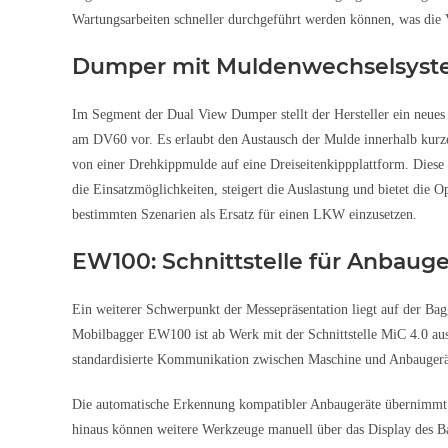
Wartungsarbeiten schneller durchgeführt werden können, was die V
Dumper mit Muldenwechselsys
Im Segment der Dual View Dumper stellt der Hersteller ein neue
am DV60 vor. Es erlaubt den Austausch der Mulde innerhalb kurzer
von einer Drehkippmulde auf eine Dreiseitenkippplattform. Diese F
die Einsatzmöglichkeiten, steigert die Auslastung und bietet die 
bestimmten Szenarien als Ersatz für einen LKW einzusetzen.
EW100: Schnittstelle für Anbauge
Ein weiterer Schwerpunkt der Messepräsentation liegt auf der Bag
Mobilbagger EW100 ist ab Werk mit der Schnittstelle MiC 4.0 ausg
standardisierte Kommunikation zwischen Maschine und Anbaugerä
Die automatische Erkennung kompatibler Anbaugeräte übernimmt 
hinaus können weitere Werkzeuge manuell über das Display des B