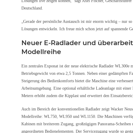
Lösungen live zeigen können,“ sagt Axel Fischer, Geschäftsführe
Deutschland.
„Gerade der persönliche Austausch ist mir enorm wichtig – nur s
Lösungen entwickeln. Ich freue mich schon jetzt auf spannende G
Neuer E-Radlader und überarbei
Modellreihe
Ein zentrales Exponat ist der neue elektrische Radlader WL300e 
Betriebsgewicht von etwa 2,5 Tonnen. Neben einer gedämpften Fa
Steigerung des Bedienkomforts bietet die Maschine eine verbessert
Arbeitsumgebung. Eine optional erhältliche Ladeanlage mit eine
Metern erhöht zudem die Kipplast und erweitert den Einsatzbereic
Auch im Bereich der konventionellen Radlader zeigt Wacker Neuso
Modellreihe: WL750, WL950 und WL1150. Die Maschinen verfüg
Kabinen mit breiterem Zugang, großzügigen Panorama-Scheiben 
angeordneten Bedienelementen. Der Servicezugang wurde so gestal