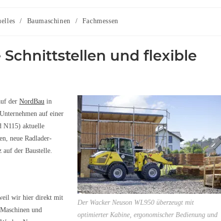
elles
/
Baumaschinen
/
Fachmessen
Schnittstellen und flexible
uf der
NordBau
in
 Unternehmen auf einer
 N115) aktuelle
en, neue Radlader-
 auf der Baustelle.
eil wir hier direkt mit
Der Wacker Neuson WL950 überzeugt mit
 Maschinen und
optimierter Kabine, ergonomischer Bedienung und