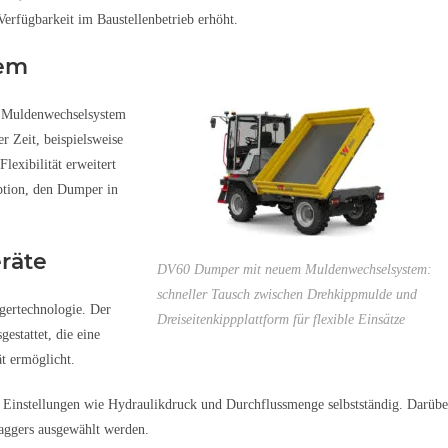
erfügbarkeit im Baustellenbetrieb erhöht.
tem
s Muldenwechselsystem
 Zeit, beispielsweise
lexibilität erweitert
Option, den Dumper in
räte
DV60 Dumper mit neuem Muldenwechselsystem:
schneller Tausch zwischen Drehkippmulde und
gertechnologie. Der
Dreiseitenkippplattform für flexible Einsätze
estattet, die eine
t ermöglicht.
Einstellungen wie Hydraulikdruck und Durchflussmenge selbstständig. Darübe
aggers ausgewählt werden.