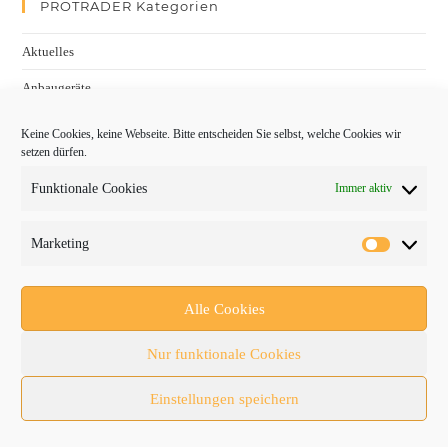
PROTRADER Kategorien
Aktuelles
Anbaugeräte
bauma
Keine Cookies, keine Webseite. Bitte entscheiden Sie selbst, welche Cookies wir
setzen dürfen.
Baumaschinen
Funktionale Cookies
Immer aktiv
Fachmessen
Fachthemen
Marketing
Forschung/Entwicklung
Newsletter
Alle Cookies
Newsticker
Nur funktionale Cookies
Nutzfahrzeuge
Einstellungen speichern
RATL 2025 | RecyclingAKTIV & TiefbauLIVE
Themen-Spezial