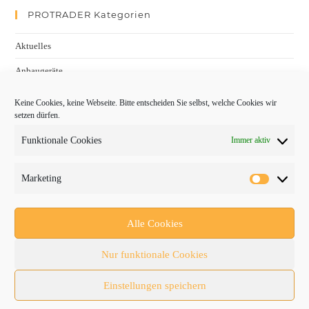
PROTRADER Kategorien
Aktuelles
Anbaugeräte
bauma
Keine Cookies, keine Webseite. Bitte entscheiden Sie selbst, welche Cookies wir
setzen dürfen.
Baumaschinen
Funktionale Cookies
Immer aktiv
Fachmessen
Fachthemen
Marketing
Forschung/Entwicklung
Newsletter
Alle Cookies
Newsticker
Nur funktionale Cookies
Nutzfahrzeuge
Einstellungen speichern
RATL 2025 | RecyclingAKTIV & TiefbauLIVE