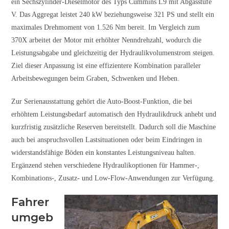
ein Sechszylinder-Dieselmotor des Typs Cummins L9 mit Abgasstufe
V. Das Aggregat leistet 240 kW beziehungsweise 321 PS und stellt ein
maximales Drehmoment von 1.526 Nm bereit. Im Vergleich zum
370X arbeitet der Motor mit erhöhter Nenndrehzahl, wodurch die
Leistungsabgabe und gleichzeitig der Hydraulikvolumenstrom steigen.
Ziel dieser Anpassung ist eine effizientere Kombination paralleler
Arbeitsbewegungen beim Graben, Schwenken und Heben.
Zur Serienausstattung gehört die Auto-Boost-Funktion, die bei
erhöhtem Leistungsbedarf automatisch den Hydraulikdruck anhebt und
kurzfristig zusätzliche Reserven bereitstellt. Dadurch soll die Maschine
auch bei anspruchsvollen Lastsituationen oder beim Eindringen in
widerstandsfähige Böden ein konstantes Leistungsniveau halten.
Ergänzend stehen verschiedene Hydraulikoptionen für Hammer-,
Kombinations-, Zusatz- und Low-Flow-Anwendungen zur Verfügung.
Fahrer
umgeb