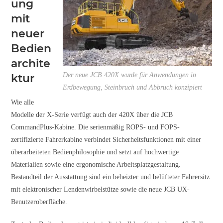
ung
mit
neuer
Bedien
archite
Der neue JCB 420X wurde für Anwendungen in
ktur
Erdbewegung, Steinbruch und Abbruch konzipiert
Wie alle
Modelle der X-Serie verfügt auch der 420X über die JCB
CommandPlus-Kabine. Die serienmäßig ROPS- und FOPS-
zertifizierte Fahrerkabine verbindet Sicherheitsfunktionen mit einer
überarbeiteten Bedienphilosophie und setzt auf hochwertige
Materialien sowie eine ergonomische Arbeitsplatzgestaltung.
Bestandteil der Ausstattung sind ein beheizter und belüfteter Fahrersitz
mit elektronischer Lendenwirbelstütze sowie die neue JCB UX-
Benutzeroberfläche.