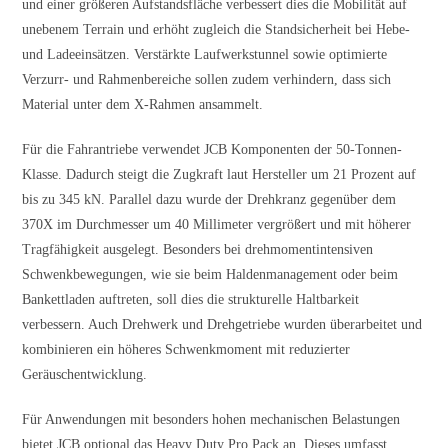
und einer größeren Aufstandsfläche verbessert dies die Mobilität auf
unebenem Terrain und erhöht zugleich die Standsicherheit bei Hebe-
und Ladeeinsätzen. Verstärkte Laufwerkstunnel sowie optimierte
Verzurr- und Rahmenbereiche sollen zudem verhindern, dass sich
Material unter dem X-Rahmen ansammelt.
Für die Fahrantriebe verwendet JCB Komponenten der 50-Tonnen-
Klasse. Dadurch steigt die Zugkraft laut Hersteller um 21 Prozent auf
bis zu 345 kN. Parallel dazu wurde der Drehkranz gegenüber dem
370X im Durchmesser um 40 Millimeter vergrößert und mit höherer
Tragfähigkeit ausgelegt. Besonders bei drehmomentintensiven
Schwenkbewegungen, wie sie beim Haldenmanagement oder beim
Bankettladen auftreten, soll dies die strukturelle Haltbarkeit
verbessern. Auch Drehwerk und Drehgetriebe wurden überarbeitet und
kombinieren ein höheres Schwenkmoment mit reduzierter
Geräuschentwicklung.
Für Anwendungen mit besonders hohen mechanischen Belastungen
bietet JCB optional das Heavy Duty Pro Pack an. Dieses umfasst