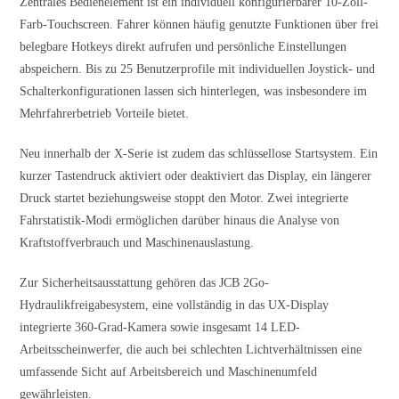
Zentrales Bedienelement ist ein individuell konfigurierbarer 10-Zoll-
Farb-Touchscreen. Fahrer können häufig genutzte Funktionen über frei
belegbare Hotkeys direkt aufrufen und persönliche Einstellungen
abspeichern. Bis zu 25 Benutzerprofile mit individuellen Joystick- und
Schalterkonfigurationen lassen sich hinterlegen, was insbesondere im
Mehrfahrerbetrieb Vorteile bietet.
Neu innerhalb der X-Serie ist zudem das schlüssellose Startsystem. Ein
kurzer Tastendruck aktiviert oder deaktiviert das Display, ein längerer
Druck startet beziehungsweise stoppt den Motor. Zwei integrierte
Fahrstatistik-Modi ermöglichen darüber hinaus die Analyse von
Kraftstoffverbrauch und Maschinenauslastung.
Zur Sicherheitsausstattung gehören das JCB 2Go-
Hydraulikfreigabesystem, eine vollständig in das UX-Display
integrierte 360-Grad-Kamera sowie insgesamt 14 LED-
Arbeitsscheinwerfer, die auch bei schlechten Lichtverhältnissen eine
umfassende Sicht auf Arbeitsbereich und Maschinenumfeld
gewährleisten.