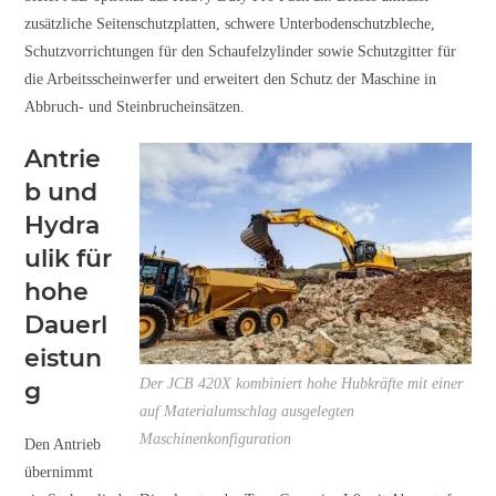
zusätzliche Seitenschutzplatten, schwere Unterbodenschutzbleche,
Schutzvorrichtungen für den Schaufelzylinder sowie Schutzgitter für
die Arbeitsscheinwerfer und erweitert den Schutz der Maschine in
Abbruch- und Steinbrucheinsätzen.
Antrie
b und
Hydra
ulik für
hohe
Dauerl
eistun
Der JCB 420X kombiniert hohe Hubkräfte mit einer
g
auf Materialumschlag ausgelegten
Maschinenkonfiguration
Den Antrieb
übernimmt