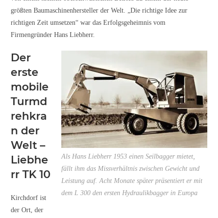
größten Baumaschinenhersteller der Welt. „Die richtige Idee zur
richtigen Zeit umsetzen“ war das Erfolgsgeheimnis vom
Firmengründer Hans Liebherr.
Der
erste
mobile
Turmd
rehkra
n der
Welt –
Als Hans Liebherr 1953 einen Seilbagger mietet,
Liebhe
fällt ihm das Missverhältnis zwischen Gewicht und
rr TK 10
Leistung auf. Acht Monate später präsentiert er mit
dem L 300 den ersten Hydraulikbagger in Europa
Kirchdorf ist
der Ort, der