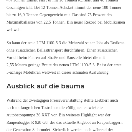
4,4 Tonnen Ballast fährt er mit 10 Tonnen Achslast und 48 Tonnen
Gesamtgewicht. Bei 12 Tonnen Achslast nimmt der neue 100-Tonner
bis zu 16,9 Tonnen Gegengewicht mit. Das sind 75 Prozent des
Maximalballastes von 22,5 Tonnen. Ein neuer Rekord bei Mobilkranen
weltweit.
So kann der neue LTM 1100-5.3 die Mehrzahl seiner Jobs als Taxikran
ohne zusätzlichen Ballasttransport durchführen. Einen zusätzlichen
Vorteil beim Fahren auf Straße und Baustelle bietet die mit
2,55 Metern geringe Breite des neuen LTM 1100-5.3. Er ist der erste
5-achsige Mobilkran weltweit in dieser schmalen Ausführung.
Ausblick auf die bauma
Während der zweitägigen Presseveranstaltung stellte Liebherr auch
nach umfangreichen Testreihen die völlig neu entwickelte
Autobetonpumpe 36 XXT vor. Ein weiteres Highlight war der
Raupenbagger R 928 G8, der das aktuelle Angebot an Raupenbaggern
der Generation 8 abrundet. Sicherlich werden auch während der