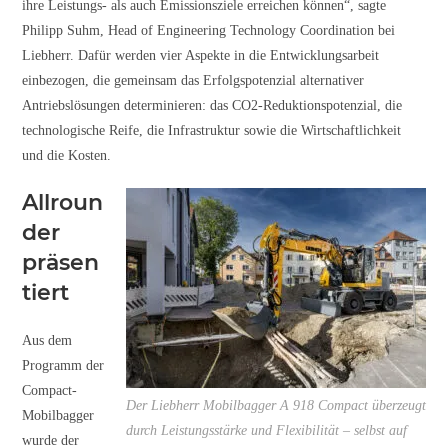
ihre Leistungs- als auch Emissionsziele erreichen können“, sagte
Philipp Suhm, Head of Engineering Technology Coordination bei
Liebherr. Dafür werden vier Aspekte in die Entwicklungsarbeit
einbezogen, die gemeinsam das Erfolgspotenzial alternativer
Antriebslösungen determinieren: das CO2-Reduktionspotenzial, die
technologische Reife, die Infrastruktur sowie die Wirtschaftlichkeit
und die Kosten.
Allroun
der
präsen
tiert
Aus dem
Programm der
Compact-
Der Liebherr Mobilbagger A 918 Compact überzeugt
Mobilbagger
durch Leistungsstärke und Flexibilität – selbst auf
wurde der