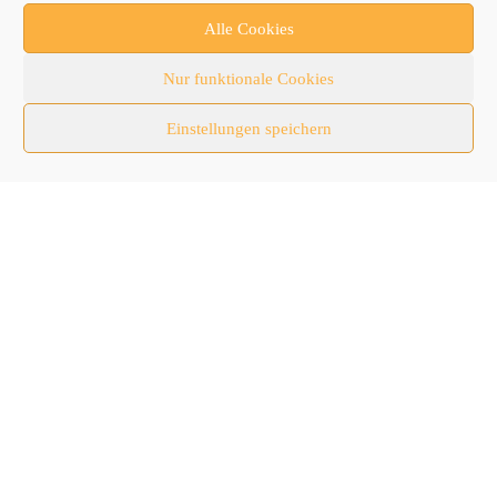
Newsletter
Alle Cookies
Newsticker
Nur funktionale Cookies
Nutzfahrzeuge
Einstellungen speichern
RATL 2025 | RecyclingAKTIV & TiefbauLIVE
Themen-Spezial
Zubehör
Follow Us