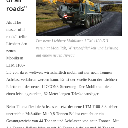
of all
roads”
Als „The
master of all
roads“ stellte
Der neue Liebherr Mobilkran LTM 1100-5.3
Liebherr den
vereinigt Mobilität, Wirtschaftlichkeit und Leistung
neuen
auf einem neuen Niveau
Mobilkran
LTM 1100-
5.3 vor, da er weltweit wirtschaftlich mobil mit nur neun Tonnen
Achslast verfahren werden kann. Er ist der zweite Kran der Liebherr
Palette mit der neuen LICCON3-Steuerung. Der Mobilkran bietet
einen leistungsstarken, 62 Meter langen Teleskopausleger.
Beim Thema flexible Achslasten setzt der neue LTM 1100-5.3 bisher
unerreichte Maßstäbe: Mit 0,8 Tonnen Ballast erreicht er ein
Gesamtgewicht von 44 Tonnen und Achslasten von neun Tonnen. Mit