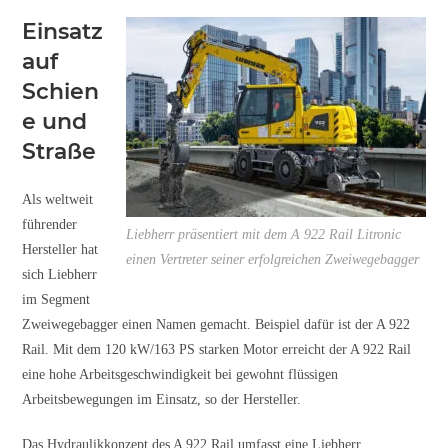
Einsatz
auf
Schien
e und
Straße
Als weltweit
führender
Liebherr präsentiert mit dem A 922 Rail Litronic
Hersteller hat
einen Vertreter seiner erfolgreichen Zweiwegebagger
sich Liebherr
im Segment
Zweiwegebagger einen Namen gemacht. Beispiel dafür ist der A 922
Rail. Mit dem 120 kW/163 PS starken Motor erreicht der A 922 Rail
eine hohe Arbeitsgeschwindigkeit bei gewohnt flüssigen
Arbeitsbewegungen im Einsatz, so der Hersteller.
Das Hydraulikkonzept des A 922 Rail umfasst eine Liebherr