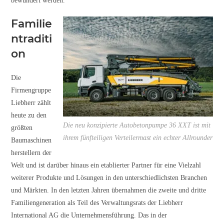
bewundert werden.
Familie
ntraditi
on
Die
Firmengruppe
Liebherr zählt
heute zu den
Die neu konzipierte Autobetonpumpe 36 XXT ist mit
größten
ihrem fünfteiligen Verteilermast ein echter Allrounder
Baumaschinen
herstellern der
Welt und ist darüber hinaus ein etablierter Partner für eine Vielzahl
weiterer Produkte und Lösungen in den unterschiedlichsten Branchen
und Märkten. In den letzten Jahren übernahmen die zweite und dritte
Familiengeneration als Teil des Verwaltungsrats der Liebherr
International AG die Unternehmensführung. Das in der