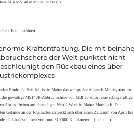
chere MBI MS140 in Mainz im Einsatz
räte
/
Baumaschinen
 enorme Kraftentfaltung. Die mit beinah
Abbruchschere der Welt punktet nicht
 beschleunigt den Rückbau eines über
ustriekomplexes
enden Eindruck: Seit Juli ist in Mainz das weltgrößte Abbruch-Multisystem im
et die gewaltige MS140R-Abbruchschere von
MBI
ab sofort eine schlagkräftige
en Abrissarbeiten am ehemaligen Nestlé-Werk in Mainz-Mombach. Der
 Gelände an der Rheinallee erstreckt sich über einen Zeitraum von April bis
auendes Gebäudevolumen von rund 310.000 Kubikmetern.
(mehr …)