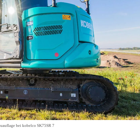
euauflage bei kobelco SK75SR 7