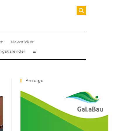
en
Newsticker
ungskalender
☰
Anzeige