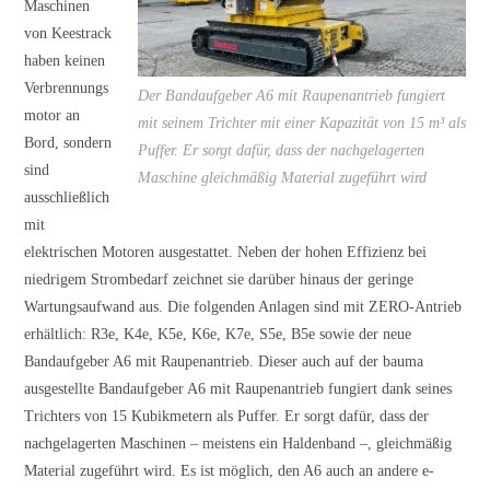
Maschinen
von Keestrack
haben keinen
Verbrennungs
Der Bandaufgeber A6 mit Raupenantrieb fungiert
motor an
mit seinem Trichter mit einer Kapazität von 15 m³ als
Bord, sondern
Puffer. Er sorgt dafür, dass der nachgelagerten
sind
Maschine gleichmäßig Material zugeführt wird
ausschließlich
mit
elektrischen Motoren ausgestattet. Neben der hohen Effizienz bei
niedrigem Strombedarf zeichnet sie darüber hinaus der geringe
Wartungsaufwand aus. Die folgenden Anlagen sind mit ZERO-Antrieb
erhältlich:
R3e, K4e, K5e, K6e, K7e, S5e, B5e sowie der neue
Bandaufgeber A6 mit Raupenantrieb.
Dieser auch auf der bauma
ausgestellte Bandaufgeber A6 mit Raupenantrieb fungiert dank seines
Trichters von 15 Kubikmetern als Puffer. Er sorgt dafür, dass der
nachgelagerten Maschinen – meistens ein Haldenband –, gleichmäßig
Material zugeführt wird. Es ist möglich, den A6 auch an andere e-