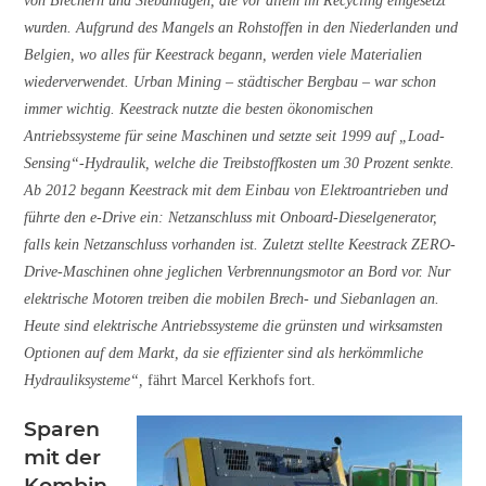
von Brechern und Siebanlagen, die vor allem im Recycling eingesetzt
wurden. Aufgrund des Mangels an Rohstoffen in den Niederlanden und
Belgien, wo alles für Keestrack begann, werden viele Materialien
wiederverwendet. Urban Mining – städtischer Bergbau – war schon
immer wichtig. Keestrack nutzte die besten ökonomischen
Antriebssysteme für seine Maschinen und setzte seit 1999 auf „Load-
Sensing“-Hydraulik, welche die Treibstoffkosten um 30 Prozent senkte.
Ab 2012 begann Keestrack mit dem Einbau von Elektroantrieben und
führte den e-Drive ein: Netzanschluss mit Onboard-Dieselgenerator,
falls kein Netzanschluss vorhanden ist. Zuletzt stellte Keestrack ZERO-
Drive-Maschinen ohne jeglichen Verbrennungsmotor an Bord vor. Nur
elektrische Motoren treiben die mobilen Brech- und Siebanlagen an.
Heute sind elektrische Antriebssysteme die grünsten und wirksamsten
Optionen auf dem Markt, da sie effizienter sind als herkömmliche
Hydrauliksysteme“,
fährt Marcel Kerkhofs fort.
Sparen
mit der
Kombin