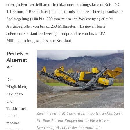
einer großen, verstellbaren Brechkammer, leistungsstarkem Rotor (Ø
1.100 mm; 4 Brechleisten) und elektronisch überwachter hydraulischer
Spaltregelung (+80 bis -220 mm mit neuen Werkzeugen) erlaubt
Aufgabegrößen von bis zu 250 Millimetern. Es gewährleistet
außerdem konstant hochwertige Endprodukte von bis zu 0/2
Millimetern im geschlossenen Kreislauf.
Perfekte
Alternati
ve
Die
Möglichkeit,
Sekundär-
und
Tertiärbruch
Zwei in einem: Mit dem neuen mobilen umkehrbaren
in einer
Prallbrecher mit Raupenantrieb I4e RIC von
mobilen
Keestrack präsentiert der internationale