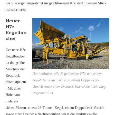
der R5e sogar ausgestattet im geschlossenen Kreislauf in einem Stück
transportieren.
Neuer
H7e
Kegelbre
cher
Der neue H7e
Kegelbrecher
ist die größte
Maschine der
Der eindrucksvolle Kegelbrecher H7e mit seinem
Keestrack
bewährten Kegel von 26 t, einem Doppeldeck-
Produktpalette
Vorsieb sowie einer Dreideck-Nachsiebeinheit wiegt
. Mit einer
insgesamt 92 t
Höhe von
mehr als
sieben Metern, einem 26-Tonnen-Kegel, einem Doppeldeck-Vorsieb
sowie einer Dreideck-Nachsiebeinheit wiegt die eindrucksvolle