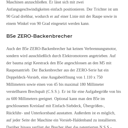
Maschinen anzuschließen. Er lässt sich mit zwei
Anfangsgeschwindigkeiten einfach positionieren. Der Trichter ist um
90 Grad drehbar, wodurch er auf einer Linie mit der Raupe sowie in
einem Winkel von 90 Grad eingesetzt werden kann.
B5e ZERO-Backenbrecher
Auch der B5e ZERO-Backenbrecher hat keinen Verbrennungsmotor,
sondern wird ausschließlich durch Elektromotoren angetrieben. Auf
der bauma zeigt Keestrack den B5e angeschlossen an den M5 mit
Raupenantrieb. Der Backenbrecher aus der ZERO-Serie hat ein
Doppeldeck-Vorsieb, eine Ausgabeöffnung von 1.110 x 750
Millimetern sowie einen von 45 bis maximal 180 Millimeter
verstellbaren Brechspalt (C.S.S.). Er ist für eine Aufgabegröße von bis
zu 600 Millimetern geeignet. Optional kann man den B5e im
geschlossenen Kreislauf mit Einfach-Siebdeck, Übergrößen-,
Rückführ- und Unterkornband ausstatten. Außerdem ist es möglich,
auf jeder Seite der Maschine ein Vorsieb-Haldenband zu installieren.
Darüber hinaus verfügt der Brecher über das patentierten N.S.S.-