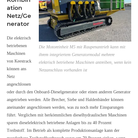
ation
Netz/Ge
nerator
Die elektrisch
betriebenen
Die Motoreinheit M5 mit Raupenantrieb kann mit
Maschinen
ihrem integriertem Generatormodul mehrere
von Keestrack
elektrisch betriebene Maschinen antreiben, wenn kein
können ans
Netzanschluss vorhanden ist
Netz
angeschlossen
oder durch den Onboard-Dieselgenerator oder einen anderen Generator
angetrieben werden. Alle Brecher, Siebe und Haldenbänder können
aneinander angeschlossen werden, was zu noch mehr Einsparungen
führt. Verglichen mit herkömmlichen dieselhydraulischen Maschinen
sparen dieselelektrisch betriebene Anlagen bis zu 40 Prozent
Treibstoff. Im Betrieb als komplette Produktionsanlage kann der