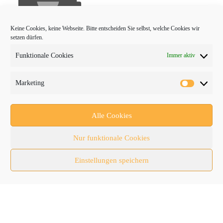
Keine Cookies, keine Webseite. Bitte entscheiden Sie selbst, welche Cookies wir
setzen dürfen.
Funktionale Cookies
Immer aktiv
PROTRADER Kategorien
Marketing
Aktuelles
Anbaugeräte
Alle Cookies
bauma
Nur funktionale Cookies
Baumaschinen
Einstellungen speichern
Fachmessen
Fachthemen
Forschung/Entwicklung
Newsletter