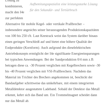
Lösung zu
Aufbereitungsspezialist eine leistungsstarke Lösung
kombinieren,
für den Sekundär- und Tertiärbruch
macht den I4e
zur perfekten
Alternative für mobile Kegel- oder vertikale Prallbrecher –
insbesondere angesichts seiner herausragenden Produktionskapazitäten
von 100 bis 250 t/h. Laut Keestrack weist das System darüber hinaus
einen geringen Verschleiß auf und bietet eine höhere Qualität der
Endprodukte (Kornform). Auch aufgrund des dieselelektrischen
Antriebskonzepts ermöglicht der I4e signifikante Energieeinsparungen
bei typischen Anwendungen. Bei der Sandproduktion
0/4 mm
z.B.
betragen diese ca. -30 Prozent verglichen mit Kegelbrechern sowie -30
bis -40 Prozent verglichen mit VSI-Prallbrechern. Nachdem das
Material im Trichter des Brechers angekommen ist, beschickt der
Bandaufgeber schrittweise das umkehrbare,
mit einem integrierten
Metalldetektor ausgestattete
Ladeband. Sobald der Detektor das Metall
erkennt, kehrt sich das Band um. Ein Trommelmagnet scheidet dann
nur das Metall ab.