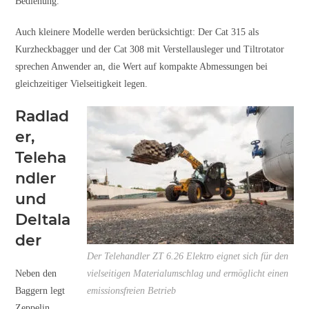
Bedienung.
Auch kleinere Modelle werden berücksichtigt: Der Cat 315 als
Kurzheckbagger und der Cat 308 mit Verstellausleger und Tiltrotator
sprechen Anwender an, die Wert auf kompakte Abmessungen bei
gleichzeitiger Vielseitigkeit legen.
Radlad
er,
Teleha
ndler
und
Deltala
der
Der Telehandler ZT 6.26 Elektro eignet sich für den
Neben den
vielseitigen Materialumschlag und ermöglicht einen
Baggern legt
emissionsfreien Betrieb
Zeppelin