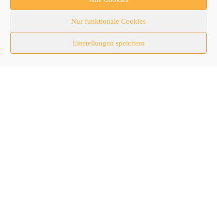
bauma
Nur funktionale Cookies
Baumaschinen
Einstellungen speichern
Fachmessen
Fachthemen
Forschung/Entwicklung
Newsletter
Newsticker
Nutzfahrzeuge
RATL 2025 | RecyclingAKTIV & TiefbauLIVE
Themen-Spezial
Zubehör