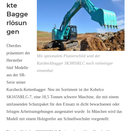
kte
Bagge
rlösun
gen
Überdies
präsentiert der
Mit optionalem Planierschild wird der
Hersteller
Kurzheckbagger SK380SRLC noch vielseitiger
fünf Modelle
einsetzbar
aus der SR-
Serie seiner
Kurzheck-Kettenbagger. Neu im Sortiment ist der Kobelco
SK165SRLC-7, eine 18,5 Tonnen schwere Maschine, die mit einem
umfassenden Schutzpaket für den Einsatz in dicht bewachsenen oder
felsigen Arbeitsumgebungen ausgestattet wurde. In München wird das
Modell mit einem Holzgreifer am Schnellwechsler vorgestellt.