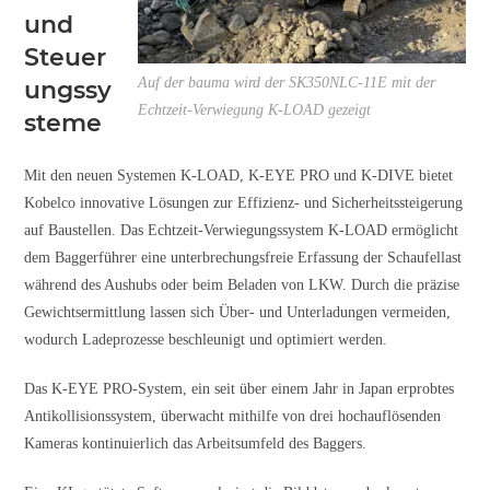
und
Steuer
Auf der bauma wird der SK350NLC-11E mit der
ungssy
Echtzeit-Verwiegung K-LOAD gezeigt
steme
Mit den neuen Systemen K-LOAD, K-EYE PRO und K-DIVE bietet
Kobelco innovative Lösungen zur Effizienz- und Sicherheitssteigerung
auf Baustellen. Das Echtzeit-Verwiegungssystem K-LOAD ermöglicht
dem Baggerführer eine unterbrechungsfreie Erfassung der Schaufellast
während des Aushubs oder beim Beladen von LKW. Durch die präzise
Gewichtsermittlung lassen sich Über- und Unterladungen vermeiden,
wodurch Ladeprozesse beschleunigt und optimiert werden.
Das K-EYE PRO-System, ein seit über einem Jahr in Japan erprobtes
Antikollisionssystem, überwacht mithilfe von drei hochauflösenden
Kameras kontinuierlich das Arbeitsumfeld des Baggers.