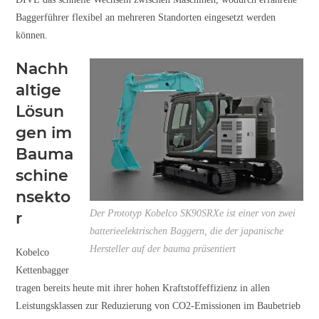
Baggerführer flexibel an mehreren Standorten eingesetzt werden
können.
Nachh
altige
Lösun
gen im
Bauma
schine
nsekto
Der Prototyp Kobelco SK90SRXe ist einer von zwei
r
batterieelektrischen Baggern, die der japanische
Hersteller auf der bauma präsentiert
Kobelco
Kettenbagger
tragen bereits heute mit ihrer hohen Kraftstoffeffizienz in allen
Leistungsklassen zur Reduzierung von CO2-Emissionen im Baubetrieb