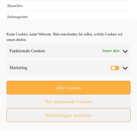
Aktuelles
Anbaugeräte
bauma
Keine Cookies, keine Webseite. Bitte entscheiden Sie selbst, welche Cookies wir
Baumaschinen
setzen dürfen.
Fachmessen
Funktionale Cookies
Immer aktiv
Fachthemen
Marketing
Forschung/Entwicklung
Newsletter
Alle Cookies
Newsticker
Nur funktionale Cookies
Nutzfahrzeuge
Einstellungen speichern
RATL 2025 | RecyclingAKTIV & TiefbauLIVE
Themen-Spezial