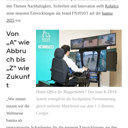
den Themen Nachhaltigkeit, Sicherheit und Innovation stellt
Kobelco
seine neuesten Entwicklungen am Stand FN1016/1 auf der
bauma
2025
vor.
Von
„A” wie
Abbru
ch bis
„Z” wie
Zukunf
t
Home-Office für Baggerfahrer? Das neue K-DIVE-
„Wie immer
System ermöglicht die hochpräzise Fernsteuerung
nutzen wir die
gleich mehrerer Maschinen aus dem 1:1-Remote-
Weltmesse
Cockpit
bauma als
internationales Schaufenster für die neuesten Entwicklungen aus den