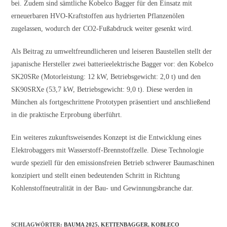
bei. Zudem sind sämtliche Kobelco Bagger für den Einsatz mit
erneuerbaren HVO-Kraftstoffen aus hydrierten Pflanzenölen
zugelassen, wodurch der CO2-Fußabdruck weiter gesenkt wird.
Als Beitrag zu umweltfreundlicheren und leiseren Baustellen stellt der
japanische Hersteller zwei batterieelektrische Bagger vor: den Kobelco
SK20SRe (Motorleistung: 12 kW, Betriebsgewicht: 2,0 t) und den
SK90SRXe (53,7 kW, Betriebsgewicht: 9,0 t). Diese werden in
München als fortgeschrittene Prototypen präsentiert und anschließend
in die praktische Erprobung überführt.
Ein weiteres zukunftsweisendes Konzept ist die Entwicklung eines
Elektrobaggers mit Wasserstoff-Brennstoffzelle. Diese Technologie
wurde speziell für den emissionsfreien Betrieb schwerer Baumaschinen
konzipiert und stellt einen bedeutenden Schritt in Richtung
Kohlenstoffneutralität in der Bau- und Gewinnungsbranche dar.
SCHLAGWÖRTER
:
BAUMA 2025
,
KETTENBAGGER
,
KOBLECO