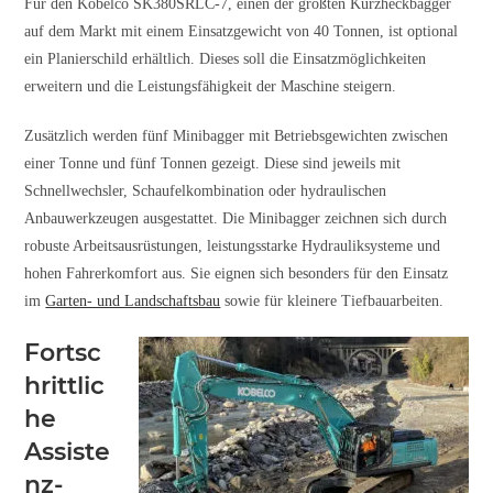
Für den Kobelco SK380SRLC-7, einen der größten Kurzheckbagger
auf dem Markt mit einem Einsatzgewicht von 40 Tonnen, ist optional
ein Planierschild erhältlich. Dieses soll die Einsatzmöglichkeiten
erweitern und die Leistungsfähigkeit der Maschine steigern.
Zusätzlich werden fünf Minibagger mit Betriebsgewichten zwischen
einer Tonne und fünf Tonnen gezeigt. Diese sind jeweils mit
Schnellwechsler, Schaufelkombination oder hydraulischen
Anbauwerkzeugen ausgestattet. Die Minibagger zeichnen sich durch
robuste Arbeitsausrüstungen, leistungsstarke Hydrauliksysteme und
hohen Fahrerkomfort aus. Sie eignen sich besonders für den Einsatz
im
Garten- und Landschaftsbau
sowie für kleinere Tiefbauarbeiten.
Fortsc
hrittlic
he
Assiste
nz-