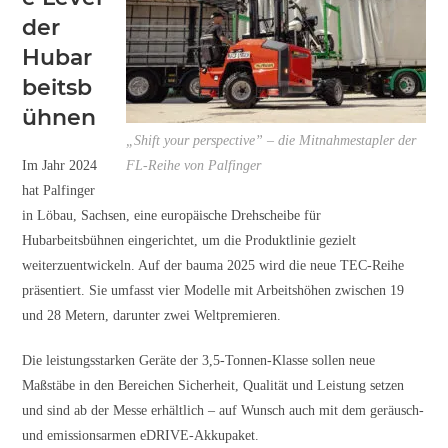
der
Hubar
beitsb
ühnen
„Shift your perspective” – die Mitnahmestapler der
Im Jahr 2024
FL-Reihe von Palfinger
hat Palfinger
in Löbau, Sachsen, eine europäische Drehscheibe für
Hubarbeitsbühnen eingerichtet, um die Produktlinie gezielt
weiterzuentwickeln. Auf der bauma 2025 wird die neue TEC-Reihe
präsentiert. Sie umfasst vier Modelle mit Arbeitshöhen zwischen 19
und 28 Metern, darunter zwei Weltpremieren.
Die leistungsstarken Geräte der 3,5-Tonnen-Klasse sollen neue
Maßstäbe in den Bereichen Sicherheit, Qualität und Leistung setzen
und sind ab der Messe erhältlich – auf Wunsch auch mit dem geräusch-
und emissionsarmen eDRIVE-Akkupaket.