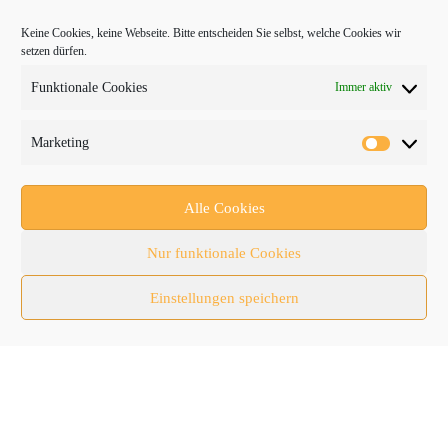
Keine Cookies, keine Webseite. Bitte entscheiden Sie selbst, welche Cookies wir
setzen dürfen.
Funktionale Cookies
Immer aktiv
PROTRADER Kategorien
Marketing
Aktuelles
Anbaugeräte
Alle Cookies
bauma
Nur funktionale Cookies
Baumaschinen
Einstellungen speichern
Fachmessen
Fachthemen
Forschung/Entwicklung
Newsletter
Newsticker