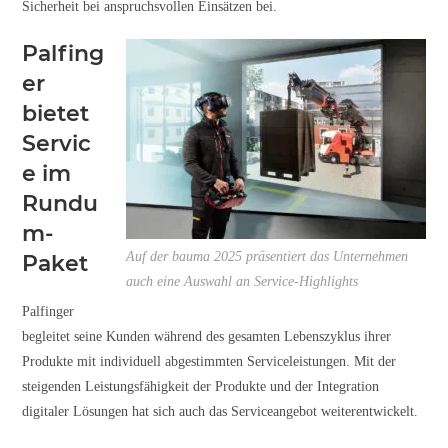
Sicherheit bei anspruchsvollen Einsätzen bei.
Palfing
er
bietet
Servic
e im
Rundu
m-
Auf der bauma 2025 präsentiert das Unternehmen
Paket
auch eine Auswahl an Service-Highlights
Palfinger
begleitet seine Kunden während des gesamten Lebenszyklus ihrer
Produkte mit individuell abgestimmten Serviceleistungen. Mit der
steigenden Leistungsfähigkeit der Produkte und der Integration
digitaler Lösungen hat sich auch das Serviceangebot weiterentwickelt.