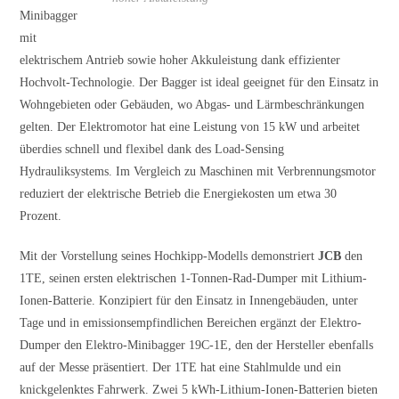
Minibagger
mit
elektrischem Antrieb sowie hoher Akkuleistung dank effizienter
Hochvolt-Technologie. Der Bagger ist ideal geeignet für den Einsatz in
Wohngebieten oder Gebäuden, wo Abgas- und Lärmbeschränkungen
gelten. Der Elektromotor hat eine Leistung von 15 kW und arbeitet
überdies schnell und flexibel dank des Load-Sensing
Hydrauliksystems. Im Vergleich zu Maschinen mit Verbrennungsmotor
reduziert der elektrische Betrieb die Energiekosten um etwa 30
Prozent.
Mit der Vorstellung seines Hochkipp-Modells demonstriert
JCB
den
1TE, seinen ersten elektrischen 1-Tonnen-Rad-Dumper mit Lithium-
Ionen-Batterie. Konzipiert für den Einsatz in Innengebäuden, unter
Tage und in emissionsempfindlichen Bereichen ergänzt der Elektro-
Dumper den Elektro-Minibagger 19C-1E, den der Hersteller ebenfalls
auf der Messe präsentiert. Der 1TE hat eine Stahlmulde und ein
knickgelenktes Fahrwerk. Zwei 5 kWh-Lithium-Ionen-Batterien bieten