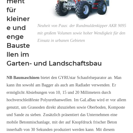
ment
für
kleiner
Neuheit von Paus: der Rundmuldenkipper AKR 9095
e und
mit großem Volumen sowie hoher Wendigkeit für den
enge
Einsatz in urbanen Gebieten
Bauste
llen im
Garten- und Landschaftsbau
NB Baumaschinen
bietet den GYRUstar Schaufelseparator an. Man
kann ihn sowohl am Bagger als auch am Radlader verwenden. Er
ermöglicht Absiebungen von 10, 15 und 20 Millimetern durch
hochverschleißfeste Polyurethanwellen. Im GaLaBau wird er vor allem
genutzt, um Grassoden direkt abzuziehen sowie Oberboden, Komposte
und Sande zu sieben. Zusätzlich präsentiert das Unternehmen eine
mobile Betonmischanlage, mit der auf Knopfdruck frischer Beton
innerhalb von 30 Sekunden produziert werden kann. Mit diesem