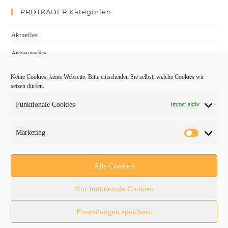
PROTRADER Kategorien
Aktuelles
Anbaugeräte
bauma
Keine Cookies, keine Webseite. Bitte entscheiden Sie selbst, welche Cookies wir
setzen dürfen.
Baumaschinen
Funktionale Cookies
Immer aktiv
Fachmessen
Fachthemen
Marketing
Forschung/Entwicklung
Newsletter
Alle Cookies
Newsticker
Nur funktionale Cookies
Nutzfahrzeuge
Einstellungen speichern
RATL 2025 | RecyclingAKTIV & TiefbauLIVE