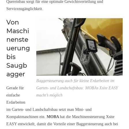
Quereinbau sorgt für eine optimale Gewichtsverteilung und
Servicezugänglichkeit.
Von
Maschi
nenste
uerung
bis
Saugb
agger
Baggersteuerung auch für kleine Erdarbeiten im
Gerade für
Garten- und Landschaftsbau: MOBAs Xsite EASY
einfache
macht’s möglich
Erdarbeiten
im Garten- und Landschaftsbau setzt man Mini- und
Kompaktmaschinen ein.
MOBA
hat die Maschinensteuerung Xsite
EASY entwickelt, damit die Vorteile einer Baggersteuerung auch bei