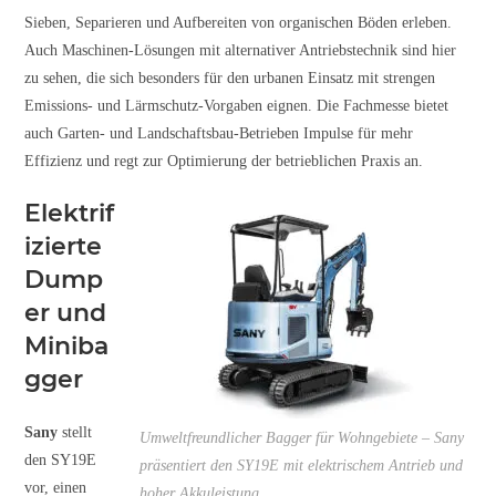
Sieben, Separieren und Aufbereiten von organischen Böden erleben.
Auch Maschinen-Lösungen mit alternativer Antriebstechnik sind hier
zu sehen, die sich besonders für den urbanen Einsatz mit strengen
Emissions- und Lärmschutz-Vorgaben eignen. Die Fachmesse bietet
auch Garten- und Landschaftsbau-Betrieben Impulse für mehr
Effizienz und regt zur Optimierung der betrieblichen Praxis an.
Elektrif
izierte
Dump
er und
Miniba
gger
Sany
stellt
Umweltfreundlicher Bagger für Wohngebiete – Sany
den SY19E
präsentiert den SY19E mit elektrischem Antrieb und
vor, einen
hoher Akkuleistung