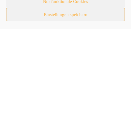
Nur funktionale Cookies
Nutzfahrzeuge
Einstellungen speichern
RATL 2025 | RecyclingAKTIV & TiefbauLIVE
Themen-Spezial
Zubehör
Follow Us