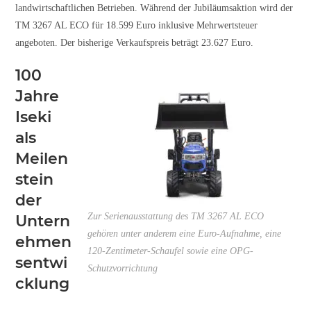
landwirtschaftlichen Betrieben. Während der Jubiläumsaktion wird der
TM 3267 AL ECO für 18.599 Euro inklusive Mehrwertsteuer
angeboten. Der bisherige Verkaufspreis beträgt 23.627 Euro.
100
Jahre
Iseki
als
Meilen
stein
der
Zur Serienausstattung des TM 3267 AL ECO
Untern
gehören unter anderem eine Euro-Aufnahme, eine
ehmen
120-Zentimeter-Schaufel sowie eine OPG-
sentwi
Schutzvorrichtung
cklung