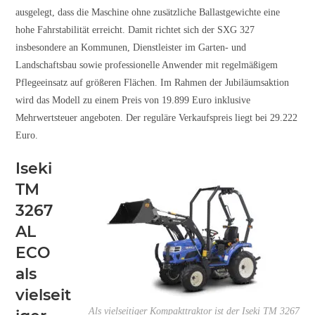
ausgelegt, dass die Maschine ohne zusätzliche Ballastgewichte eine
hohe Fahrstabilität erreicht. Damit richtet sich der SXG 327
insbesondere an Kommunen, Dienstleister im Garten- und
Landschaftsbau sowie professionelle Anwender mit regelmäßigem
Pflegeeinsatz auf größeren Flächen. Im Rahmen der Jubiläumsaktion
wird das Modell zu einem Preis von 19.899 Euro inklusive
Mehrwertsteuer angeboten. Der reguläre Verkaufspreis liegt bei 29.222
Euro.
Iseki
TM
3267
AL
ECO
als
vielseit
Als vielseitiger Kompakttraktor ist der Iseki TM 3267