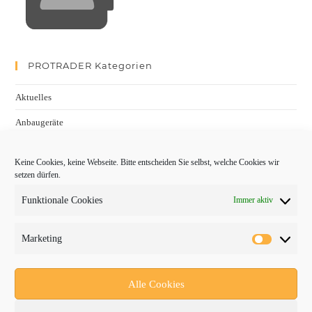
PROTRADER Kategorien
Aktuelles
Anbaugeräte
bauma
Keine Cookies, keine Webseite. Bitte entscheiden Sie selbst, welche Cookies wir
Baumaschinen
setzen dürfen.
Fachmessen
Funktionale Cookies
Immer aktiv
Fachthemen
Marketing
Forschung/Entwicklung
Newsletter
Alle Cookies
Newsticker