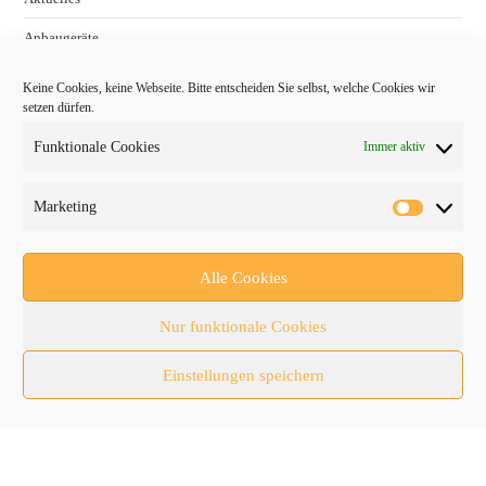
Anbaugeräte
bauma
Keine Cookies, keine Webseite. Bitte entscheiden Sie selbst, welche Cookies wir
setzen dürfen.
Baumaschinen
Funktionale Cookies
Immer aktiv
Fachmessen
Fachthemen
Marketing
Forschung/Entwicklung
Newsletter
Alle Cookies
Newsticker
Nur funktionale Cookies
Nutzfahrzeuge
Einstellungen speichern
RATL 2025 | RecyclingAKTIV & TiefbauLIVE
Themen-Spezial
Zubehör