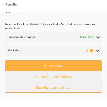
Aktuelles
Anbaugeräte
bauma
Keine Cookies, keine Webseite. Bitte entscheiden Sie selbst, welche Cookies wir
setzen dürfen.
Baumaschinen
Funktionale Cookies
Immer aktiv
Fachmessen
Fachthemen
Marketing
Forschung/Entwicklung
Newsletter
Alle Cookies
Newsticker
Nur funktionale Cookies
Nutzfahrzeuge
Einstellungen speichern
RATL 2025 | RecyclingAKTIV & TiefbauLIVE
Themen-Spezial