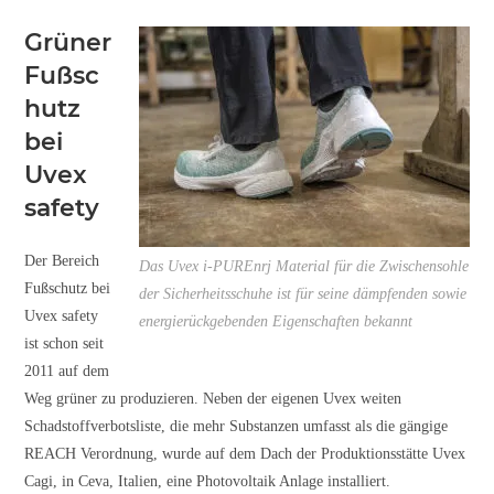
Grüner
Fußsc
hutz
bei
Uvex
safety
Der Bereich
Das Uvex i-PUREnrj Material für die Zwischensohle
Fußschutz bei
der Sicherheitsschuhe ist für seine dämpfenden sowie
Uvex safety
energierückgebenden Eigenschaften bekannt
ist schon seit
2011 auf dem
Weg grüner zu produzieren. Neben der eigenen Uvex weiten
Schadstoffverbotsliste, die mehr Substanzen umfasst als die gängige
REACH Verordnung, wurde auf dem Dach der Produktionsstätte Uvex
Cagi, in Ceva, Italien, eine Photovoltaik Anlage installiert.