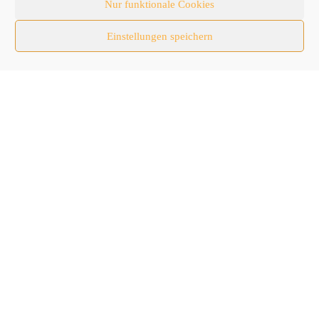
Nur funktionale Cookies
Baumaschinen
Einstellungen speichern
Fachmessen
Fachthemen
Forschung/Entwicklung
Newsletter
Newsticker
Nutzfahrzeuge
RATL 2025 | RecyclingAKTIV & TiefbauLIVE
Themen-Spezial
Zubehör