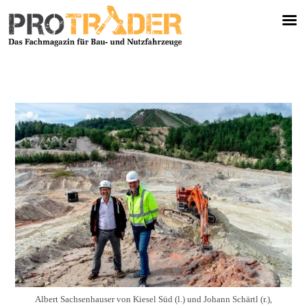
Albert Sachsenhauser von Kiesel Süd (l.) und Johann Schärtl (r.),