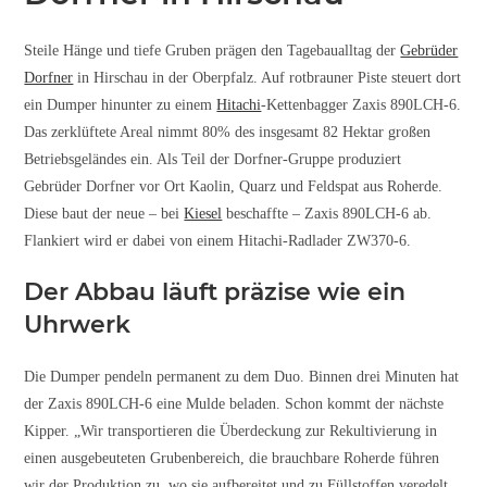
Steile Hänge und tiefe Gruben prägen den Tagebaualltag der
Gebrüder
Dorfner
in Hirschau in der Oberpfalz. Auf rotbrauner Piste steuert dort
ein Dumper hinunter zu einem
Hitachi
-Kettenbagger Zaxis 890LCH-6.
Das zerklüftete Areal nimmt 80% des insgesamt 82 Hektar großen
Betriebsgeländes ein. Als Teil der Dorfner-Gruppe produziert
Gebrüder Dorfner vor Ort Kaolin, Quarz und Feldspat aus Roherde.
Diese baut der neue – bei
Kiesel
beschaffte – Zaxis 890LCH-6 ab.
Flankiert wird er dabei von einem Hitachi-Radlader ZW370-6.
Der Abbau läuft präzise wie ein
Uhrwerk
Die Dumper pendeln permanent zu dem Duo. Binnen drei Minuten hat
der Zaxis 890LCH-6 eine Mulde beladen. Schon kommt der nächste
Kipper. „Wir transportieren die Überdeckung zur Rekultivierung in
einen ausgebeuteten Grubenbereich, die brauchbare Roherde führen
wir der Produktion zu, wo sie aufbereitet und zu Füllstoffen veredelt