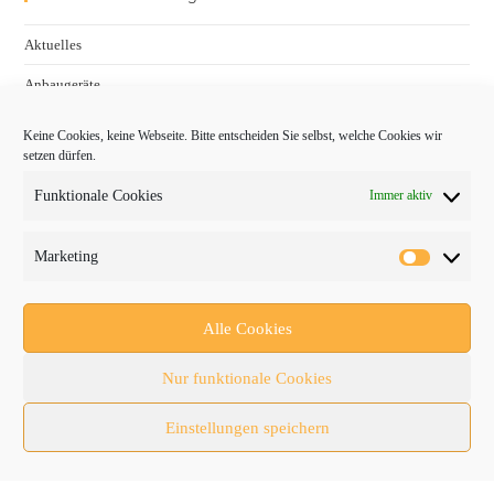
Aktuelles
Anbaugeräte
bauma
Keine Cookies, keine Webseite. Bitte entscheiden Sie selbst, welche Cookies wir
setzen dürfen.
Baumaschinen
Funktionale Cookies
Immer aktiv
Fachmessen
Fachthemen
Marketing
Forschung/Entwicklung
Newsletter
Alle Cookies
Newsticker
Nur funktionale Cookies
Nutzfahrzeuge
Einstellungen speichern
RATL 2025 | RecyclingAKTIV & TiefbauLIVE
Themen-Spezial