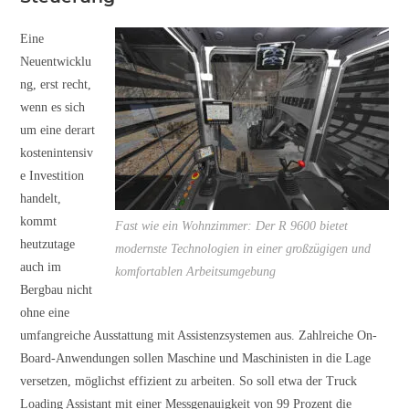
Eine
Neuentwicklu
ng, erst recht,
wenn es sich
um eine derart
kostenintensiv
e Investition
handelt,
kommt
Fast wie ein Wohnzimmer: Der R 9600 bietet
heutzutage
modernste Technologien in einer großzügigen und
auch im
komfortablen Arbeitsumgebung
Bergbau nicht
ohne eine
umfangreiche Ausstattung mit Assistenzsystemen aus. Zahlreiche On-
Board-Anwendungen sollen Maschine und Maschinisten in die Lage
versetzen, möglichst effizient zu arbeiten. So soll etwa der Truck
Loading Assistant mit einer Messgenauigkeit von 99 Prozent die