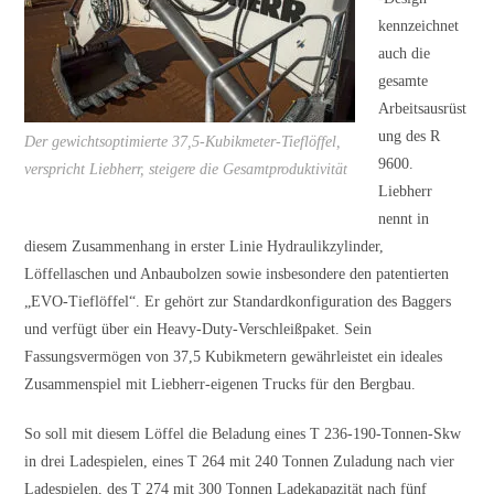
kennzeichnet
auch die
gesamte
Arbeitsausrüst
ung des R
Der gewichtsoptimierte 37,5-Kubikmeter-Tieflöffel,
9600.
verspricht Liebherr, steigere die Gesamtproduktivität
Liebherr
nennt in
diesem Zusammenhang in erster Linie Hydraulikzylinder,
Löffellaschen und Anbaubolzen sowie insbesondere den patentierten
„EVO-Tieflöffel“. Er gehört zur Standardkonfiguration des Baggers
und verfügt über ein Heavy-Duty-Verschleißpaket. Sein
Fassungsvermögen von 37,5 Kubikmetern gewährleistet ein ideales
Zusammenspiel mit Liebherr-eigenen Trucks für den Bergbau.
So soll mit diesem Löffel die Beladung eines T 236-190-Tonnen-Skw
in drei Ladespielen, eines T 264 mit 240 Tonnen Zuladung nach vier
Ladespielen, des T 274 mit 300 Tonnen Ladekapazität nach fünf