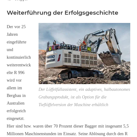
Weiterführung der Erfolgsgeschichte
Der vor 25
Jahren
eingeführte
und
kontinuierlich
weiterentwick
elte R 996
wird vor
allem im
Der Löffelfüllassistent, ein adaptives, halbautonomes
Bergbau in
Grabungsprodukt, ist als Option für die
Australien
Tieflöffelversion der Maschine erhältlich
erfolgreich
eingesetzt.
Hier sind bzw. waren über 70 Prozent dieser Bagger mit insgesamt 5,5
Millionen Maschinenstunden im Einsatz. Seine Ablösung durch den R