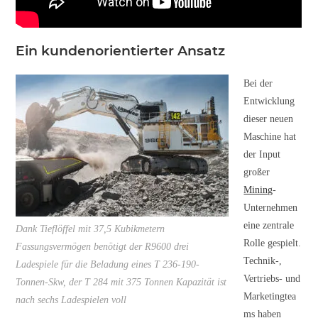
Ein kundenorientierter Ansatz
Bei der
Entwicklung
dieser neuen
Maschine hat
der Input
großer
Mining
-
Unternehmen
eine zentrale
Dank Tieflöffel mit 37,5 Kubikmetern
Rolle gespielt.
Fassungsvermögen benötigt der R9600 drei
Technik-,
Ladespiele für die Beladung eines T 236-190-
Vertriebs- und
Tonnen-Skw, der T 284 mit 375 Tonnen Kapazität ist
Marketingtea
nach sechs Ladespielen voll
ms haben