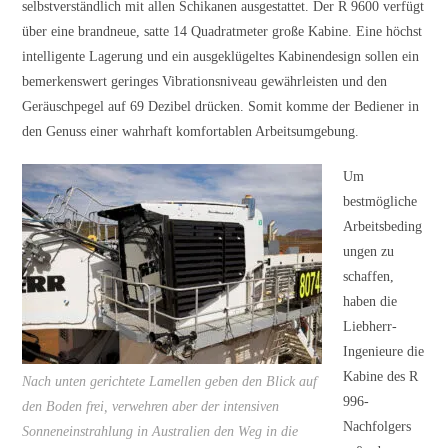
selbstverständlich mit allen Schikanen ausgestattet. Der R 9600 verfügt
über eine brandneue, satte 14 Quadratmeter große Kabine. Eine höchst
intelligente Lagerung und ein ausgeklügeltes Kabinendesign sollen ein
bemerkenswert geringes Vibrationsniveau gewährleisten und den
Geräuschpegel auf 69 Dezibel drücken. Somit komme der Bediener in
den Genuss einer wahrhaft komfortablen Arbeitsumgebung.
Um
bestmögliche
Arbeitsbeding
ungen zu
schaffen,
haben die
Liebherr-
Ingenieure die
Kabine des R
Nach unten gerichtete Lamellen geben den Blick auf
996-
den Boden frei, verwehren aber der intensiven
Nachfolgers
Sonneneinstrahlung in Australien den Weg in die