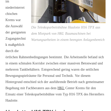
im
niederösterrei
chischen
Krems war
die Auswahl
Die Teleskoparbeitsbühne Haulotte H16 TPX aus
der geeigneten
dem Mietpark von HKL Baumaschinen bei
Zugangstechni
Wartungsarbeiten in einem beengten Anlagenbereich
k maßgeblich
durch die
örtlichen Rahmenbedingungen bestimmt. Die Arbeitsstelle befand sich
in einem schmalen Korridor zwischen einer massiven Betonwand und
mehreren Tankbehältern. Entsprechend gering waren die seitlichen
Bewegungsspielräume für Personal und Technik. Vor diesem
Hintergrund entschied sich der ausführende Betrieb nach gemeinsamer
Begehung mit Fachberatern aus dem
HKL
Center Krems für den
Einsatz einer Teleskoparbeitsbühne vom Typ H16 TPX des Herstellers
Haulotte.