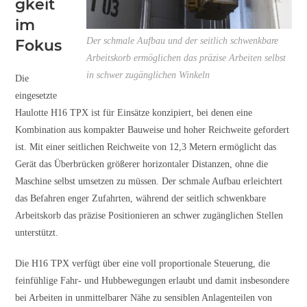
gkeit
im
Der schmale Aufbau und der seitlich schwenkbare
Fokus
Arbeitskorb ermöglichen das präzise Arbeiten selbst
in schwer zugänglichen Winkeln
Die
eingesetzte
Haulotte H16 TPX ist für Einsätze konzipiert, bei denen eine
Kombination aus kompakter Bauweise und hoher Reichweite gefordert
ist. Mit einer seitlichen Reichweite von 12,3 Metern ermöglicht das
Gerät das Überbrücken größerer horizontaler Distanzen, ohne die
Maschine selbst umsetzen zu müssen. Der schmale Aufbau erleichtert
das Befahren enger Zufahrten, während der seitlich schwenkbare
Arbeitskorb das präzise Positionieren an schwer zugänglichen Stellen
unterstützt.
Die H16 TPX verfügt über eine voll proportionale Steuerung, die
feinfühlige Fahr- und Hubbewegungen erlaubt und damit insbesondere
bei Arbeiten in unmittelbarer Nähe zu sensiblen Anlagenteilen von