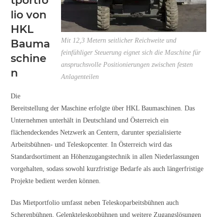
tportfo
lio von
HKL
Mit 12,3 Metern seitlicher Reichweite und
Bauma
feinfühliger Steuerung eignet sich die Maschine für
schine
anspruchsvolle Positionierungen zwischen festen
n
Anlagenteilen
Die
Bereitstellung der Maschine erfolgte über HKL Baumaschinen. Das
Unternehmen unterhält in Deutschland und Österreich ein
flächendeckendes Netzwerk an Centern, darunter spezialisierte
Arbeitsbühnen- und Teleskopcenter. In Österreich wird das
Standardsortiment an Höhenzugangstechnik in allen Niederlassungen
vorgehalten, sodass sowohl kurzfristige Bedarfe als auch längerfristige
Projekte bedient werden können.
Das Mietportfolio umfasst neben Teleskoparbeitsbühnen auch
Scherenbühnen, Gelenkteleskopbühnen und weitere Zugangslösungen