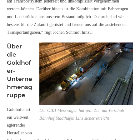
am Transportsystem jederzeit und unkompliziert vorgenommen
werden können. Darüber hinaus ist die Kombination mit Fahrzeugen
und Ladebrücken aus unserem Bestand möglich. Dadurch sind wir
bestens für die Zukunft gerüstet und freuen uns auf die anstehenden
Transportaufgaben,“ fügt Jochen Schmidt hinzu.
Über
die
Goldhof
er-
Unterne
hmensg
ruppe
Goldhofer ist
Der ÖBB-Messwagen hat sein Ziel am Verschub-
ein weltweit
Bahnhof Stadthafen Linz sicher erreicht
agierender
Hersteller von