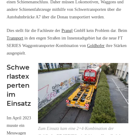
einen Schienenanschluss. Daher müssen Lokomotiven, Waggons und
andere Schienenfahrzeuge mithilfe von Schwertransporten über die
Autobahnbrücke A7 über die Donau transportiert werden.
Dies stellt für die Fachleute der
Prangl
GmbH kein Problem dar. Beim
Transport
in den engen Straßen im Innenstadtgebiet hat die neue FT
SERIES Waggontransporter-Kombination von
Goldhofer
ihre Stärken
ausgespielt.
Schwe
rlastex
perten
im
Einsatz
Im April 2023
musste ein
Zum Einsatz kam eine 2+4-Kombination der
Messwagen