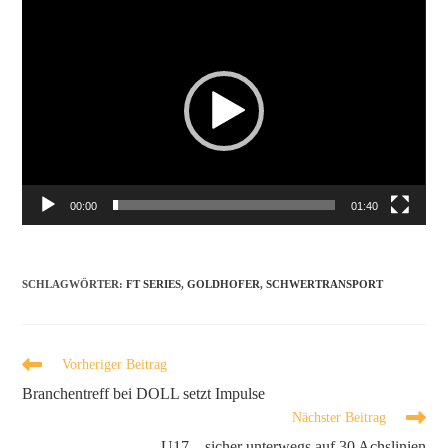
Video-
Player
00:00
01:40
SCHLAGWÖRTER
:
FT SERIES
,
GOLDHOFER
,
SCHWERTRANSPORT
Vorheriger Beitrag
Branchentreff bei DOLL setzt Impulse
Nächster Beitrag
U17 – sicher unterwegs auf 30 Achslinien