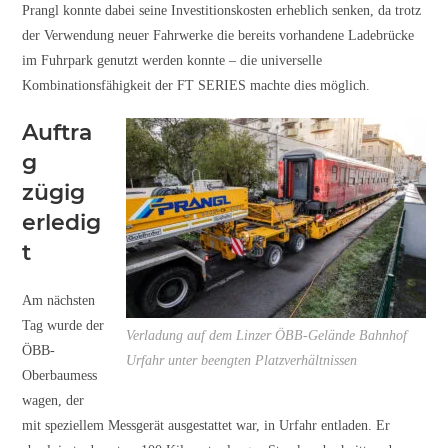
Prangl konnte dabei seine Investitionskosten erheblich senken, da trotz
der Verwendung neuer Fahrwerke die bereits vorhandene Ladebrücke
im Fuhrpark genutzt werden konnte – die universelle
Kombinationsfähigkeit der FT SERIES machte dies möglich.
Auftra
g
zügig
erledig
t
Am nächsten
Tag wurde der
Verladung auf dem Linzer ÖBB-Gelände Bahnhof
ÖBB-
Urfahr unter beengten Platzverhältnissen
Oberbaumess
wagen, der
mit speziellem Messgerät ausgestattet war, in Urfahr entladen. Er