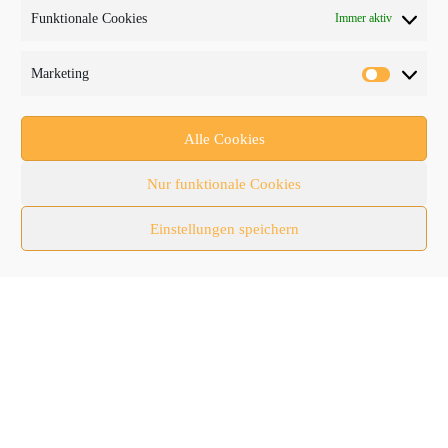
Funktionale Cookies
Immer aktiv
Fachmessen
Fachthemen
Marketing
Forschung/Entwicklung
Newsletter
Alle Cookies
Newsticker
Nur funktionale Cookies
Nutzfahrzeuge
Einstellungen speichern
RATL 2025 | RecyclingAKTIV & TiefbauLIVE
Themen-Spezial
Zubehör