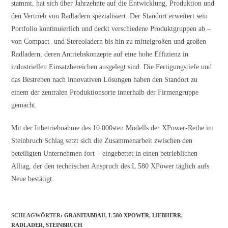
stammt, hat sich über Jahrzehnte auf die Entwicklung, Produktion und
den Vertrieb von Radladern spezialisiert. Der Standort erweitert sein
Portfolio kontinuierlich und deckt verschiedene Produktgruppen ab –
von Compact- und Stereoladern bis hin zu mittelgroßen und großen
Radladern, deren Antriebskonzepte auf eine hohe Effizienz in
industriellen Einsatzbereichen ausgelegt sind. Die Fertigungstiefe und
das Bestreben nach innovativen Lösungen haben den Standort zu
einem der zentralen Produktionsorte innerhalb der Firmengruppe
gemacht.
Mit der Inbetriebnahme des 10.000sten Modells der XPower-Reihe im
Steinbruch Schlag setzt sich die Zusammenarbeit zwischen den
beteiligten Unternehmen fort – eingebettet in einen betrieblichen
Alltag, der den technischen Anspruch des L 580 XPower täglich aufs
Neue bestätigt.
SCHLAGWÖRTER
:
GRANITABBAU
,
L 580 XPOWER
,
LIEBHERR
,
RADLADER
,
STEINBRUCH