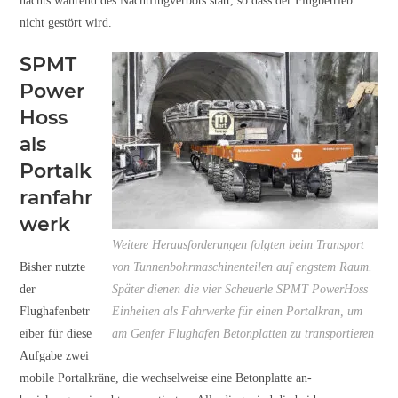
nachts während des Nachtflugverbots statt, so dass der Flugbetrieb
nicht gestört wird.
SPMT
Power
Hoss
als
Portalk
ranfahr
werk
Weitere Herausforderungen folgten beim Transport
Bisher nutzte
von Tunnenbohrmaschinenteilen auf engstem Raum.
der
Später dienen die vier Scheuerle SPMT PowerHoss
Flughafenbetr
Einheiten als Fahrwerke für einen Portalkran, um
eiber für diese
am Genfer Flughafen Betonplatten zu transportieren
Aufgabe zwei
mobile Portalkräne, die wechselweise eine Betonplatte an-