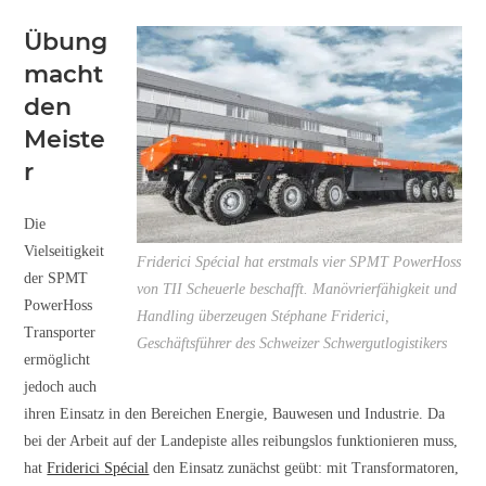
Übung
macht
den
Meiste
r
Die
Vielseitigkeit
Friderici Spécial hat erstmals vier SPMT PowerHoss
der SPMT
von TII Scheuerle beschafft. Manövrierfähigkeit und
PowerHoss
Handling überzeugen Stéphane Friderici,
Transporter
Geschäftsführer des Schweizer Schwergutlogistikers
ermöglicht
jedoch auch
ihren Einsatz in den Bereichen Energie, Bauwesen und Industrie. Da
bei der Arbeit auf der Landepiste alles reibungslos funktionieren muss,
hat
Friderici Spécial
den Einsatz zunächst geübt: mit Transformatoren,