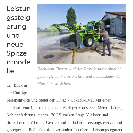
Leistun
gssteig
erung
und
neue
Spitze
nmode
Nach dem Einsatz wird der Turbofarmer gründlich
lle
gereinigt, um Funktionalität und Lebensdauer der
Maschine zu sichern
Ein Blick in
die künftige
Serienentwicklung bietet der TF 43.7 CS-136-CVT. Mit einer
Hubkraft von 4,3 Tonnen, einem Ausleger von sieben Metern Länge,
Kabinenfederung, einem 136 PS starken Stage-V-Motor und
stufenlosem CVTronic-Getriebe soll er höhere Leistungsreserven mit
gesteigertem Bedienkomfort verbinden. Im oberen Leistungssegment