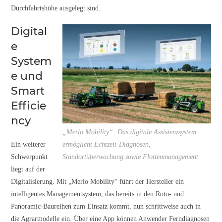
Durchfahrtshöhe ausgelegt sind.
Digital
e
System
e und
Smart
Efficie
ncy
„Merlo Mobility“: Das digitale Assistenzsystem
Ein weiterer
ermöglicht Echtzeit-Diagnosen,
Schwerpunkt
Standortüberwachung sowie Flottenmanagement
liegt auf der
Digitalisierung. Mit „Merlo Mobility“ führt der Hersteller ein
intelligentes Managementsystem, das bereits in den Roto- und
Panoramic-Baureihen zum Einsatz kommt, nun schrittweise auch in
die Agrarmodelle ein. Über eine App können Anwender Ferndiagnosen