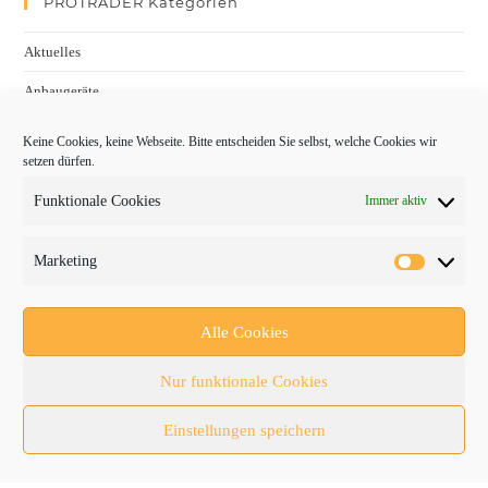
PROTRADER Kategorien
Aktuelles
Anbaugeräte
bauma
Keine Cookies, keine Webseite. Bitte entscheiden Sie selbst, welche Cookies wir
setzen dürfen.
Baumaschinen
Funktionale Cookies
Immer aktiv
Fachmessen
Fachthemen
Marketing
Forschung/Entwicklung
Newsletter
Alle Cookies
Newsticker
Nur funktionale Cookies
Nutzfahrzeuge
Einstellungen speichern
RATL 2025 | RecyclingAKTIV & TiefbauLIVE
Themen-Spezial