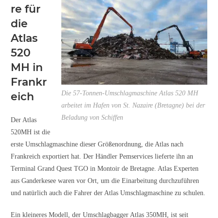
re für
die
Atlas
520
MH in
Frankr
Die 57-Tonnen-Umschlagmaschine Atlas 520 MH
eich
arbeitet im Hafen von St. Nazaire (Bretagne) bei der
Beladung von Schiffen
Der Atlas
520MH ist die
erste Umschlagmaschine dieser Größenordnung, die Atlas nach
Frankreich exportiert hat. Der Händler Pemservices lieferte ihn an
Terminal Grand Quest TGO in Montoir de Bretagne. Atlas Experten
aus Ganderkesee waren vor Ort, um die Einarbeitung durchzuführen
und natürlich auch die Fahrer der Atlas Umschlagmaschine zu schulen.
Ein kleineres Modell, der Umschlagbagger Atlas 350MH, ist seit