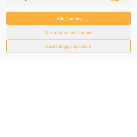
Forschung/Entwicklung
Newsletter
Alle Cookies
Newsticker
Nur funktionale Cookies
Nutzfahrzeuge
Einstellungen speichern
RATL 2025 | RecyclingAKTIV & TiefbauLIVE
Themen-Spezial
Zubehör