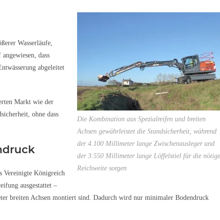
ßerer Wasserläufe,
f angewiesen, dass
Entwässerung abgeleitet
ierten Markt wie der
icherheit, ohne dass
Die Kombination aus Spezialreifen und breiten
Achsen gewährleistet die Standsicherheit, während
der 4.100 Millimeter lange Zwischenausleger und
ndruck
der 3.550 Millimeter lange Löffelstiel für die nötig
Reichweite sorgen
s Vereinigte Königreich
eifung ausgestattet –
meter breiten Achsen montiert sind. Dadurch wird nur minimaler Bodendruck