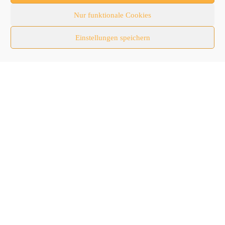
Newsticker
Nur funktionale Cookies
Nutzfahrzeuge
Einstellungen speichern
RATL 2025 | RecyclingAKTIV & TiefbauLIVE
Themen-Spezial
Zubehör
Follow Us