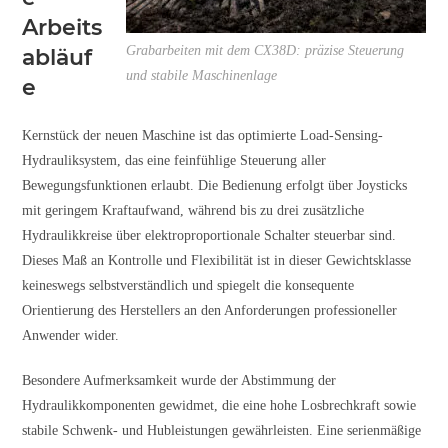
Arbeits
Grabarbeiten mit dem CX38D: präzise Steuerung
abläuf
und stabile Maschinenlage
e
Kernstück der neuen Maschine ist das optimierte Load-Sensing-
Hydrauliksystem, das eine feinfühlige Steuerung aller
Bewegungsfunktionen erlaubt. Die Bedienung erfolgt über Joysticks
mit geringem Kraftaufwand, während bis zu drei zusätzliche
Hydraulikkreise über elektroproportionale Schalter steuerbar sind.
Dieses Maß an Kontrolle und Flexibilität ist in dieser Gewichtsklasse
keineswegs selbstverständlich und spiegelt die konsequente
Orientierung des Herstellers an den Anforderungen professioneller
Anwender wider.
Besondere Aufmerksamkeit wurde der Abstimmung der
Hydraulikkomponenten gewidmet, die eine hohe Losbrechkraft sowie
stabile Schwenk- und Hubleistungen gewährleisten. Eine serienmäßige