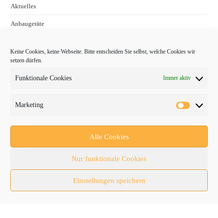
Aktuelles
Anbaugeräte
bauma
Keine Cookies, keine Webseite. Bitte entscheiden Sie selbst, welche Cookies wir
Baumaschinen
setzen dürfen.
Fachmessen
Funktionale Cookies
Immer aktiv
Fachthemen
Marketing
Forschung/Entwicklung
Newsletter
Alle Cookies
Newsticker
Nur funktionale Cookies
Nutzfahrzeuge
Einstellungen speichern
RATL 2025 | RecyclingAKTIV & TiefbauLIVE
Themen-Spezial
Zubehör