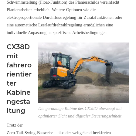
Schwimmstellung (Float-Funktion) des Planierschilds vereinfacht
Planierarbeiten erheblich. Weitere Optionen wie die
elektroproportionale Durchflussregelung für Zusatzfunktionen oder
eine automatische Leerlaufdrehzahlregelung ermöglichen eine
individuelle Anpassung an spezifische Arbeitsbedingungen.
CX38D
mit
fahrero
rientier
ter
Kabine
ngesta
Die geräumige Kabine des CX38D überzeugt mit
ltung
optimierter Sicht und digitaler Steuerungseinheit
Trotz der
Zero-Tail-Swing-Bauweise – also der weitgehend heckfreien