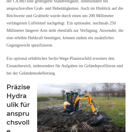
der CX38D eine gesteigerte Standfestigkeit, insbesondere bei
anspruchsvollen Grab- und Hebetätigkeiten. Auch im Hinblick auf die
Reichweite und Grabtiefe wurde durch einen um 200 Millimeter
verlängerten Löffelstiel nachgelegt. Ein optionaler, nochmals 250
Millimeter längerer Arm steht ebenfalls zur Verfügung. Anwender, die
eine erhöhte Hubkraft benötigen, können zudem ein zusätzliches
Gegengewicht spezifizieren.
Ein optional erhältliches Sechs-Wege-Planierschild erweitert den
Einsatzbereich, insbesondere für Aufgaben im Geländeprofilieren und
bei der Geländemodellierung.
Präzise
Hydra
ulik für
anspru
chsvoll
e