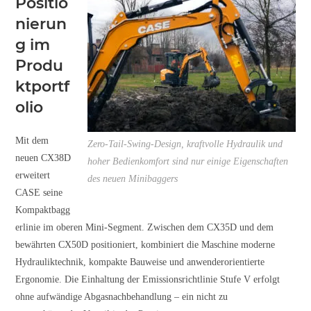
Positio
nierun
g im
Produ
ktportf
olio
Mit dem
Zero-Tail-Swing-Design, kraftvolle Hydraulik und
neuen CX38D
hoher Bedienkomfort sind nur einige Eigenschaften
erweitert
des neuen Minibaggers
CASE seine
Kompaktbagg
erlinie im oberen Mini-Segment. Zwischen dem CX35D und dem
bewährten CX50D positioniert, kombiniert die Maschine moderne
Hydrauliktechnik, kompakte Bauweise und anwenderorientierte
Ergonomie. Die Einhaltung der Emissionsrichtlinie Stufe V erfolgt
ohne aufwändige Abgasnachbehandlung – ein nicht zu