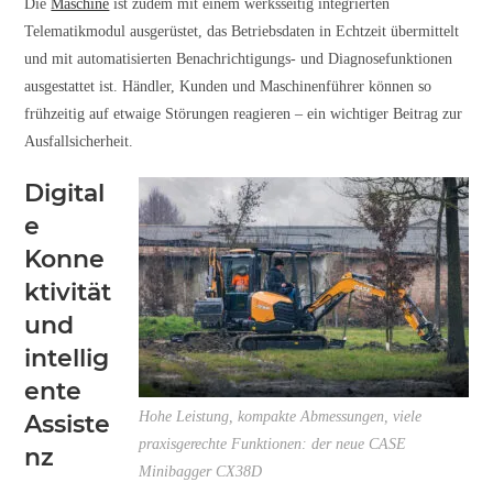
Die
Maschine
ist zudem mit einem werksseitig integrierten
Telematikmodul ausgerüstet, das Betriebsdaten in Echtzeit übermittelt
und mit automatisierten Benachrichtigungs- und Diagnosefunktionen
ausgestattet ist. Händler, Kunden und Maschinenführer können so
frühzeitig auf etwaige Störungen reagieren – ein wichtiger Beitrag zur
Ausfallsicherheit.
Digital
e
Konne
ktivität
und
intellig
ente
Hohe Leistung, kompakte Abmessungen, viele
Assiste
praxisgerechte Funktionen: der neue CASE
nz
Minibagger CX38D