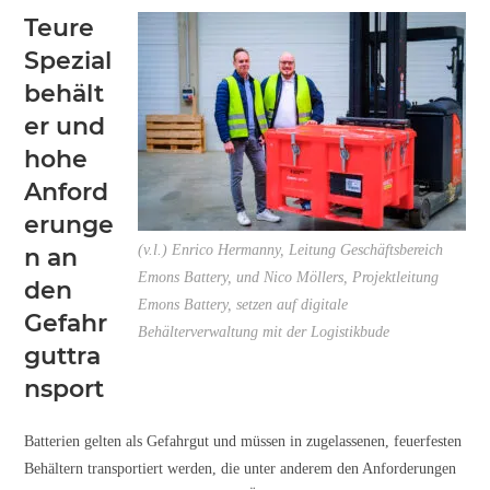
Teure
Spezial
behält
er und
hohe
Anford
erunge
(v.l.) Enrico Hermanny, Leitung Geschäftsbereich
n an
Emons Battery, und Nico Möllers, Projektleitung
den
Emons Battery, setzen auf digitale
Gefahr
Behälterverwaltung mit der Logistikbude
guttra
nsport
Batterien gelten als Gefahrgut und müssen in zugelassenen, feuerfesten
Behältern transportiert werden, die unter anderem den Anforderungen