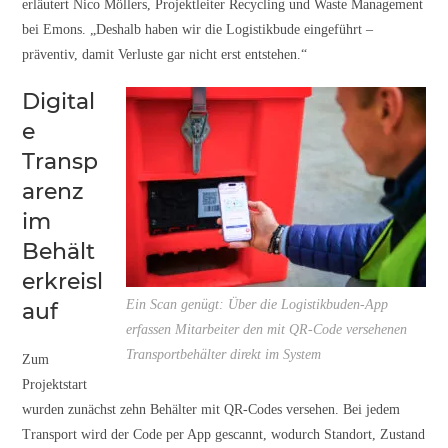
erläutert Nico Möllers, Projektleiter Recycling und Waste Management
bei Emons. „Deshalb haben wir die Logistikbude eingeführt –
präventiv, damit Verluste gar nicht erst entstehen.“
Digital
e
Transp
arenz
im
Behält
erkreisl
Ein Scan genügt: Über die Logistikbuden-App
auf
erfassen Mitarbeiter den mit QR-Code versehenen
Transportbehälter direkt im System
Zum
Projektstart
wurden zunächst zehn Behälter mit QR-Codes versehen. Bei jedem
Transport wird der Code per App gescannt, wodurch Standort, Zustand