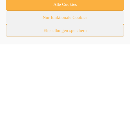
Newsletter
Alle Cookies
Newsticker
Nur funktionale Cookies
Nutzfahrzeuge
Einstellungen speichern
RATL 2025 | RecyclingAKTIV & TiefbauLIVE
Themen-Spezial
Zubehör
Follow Us