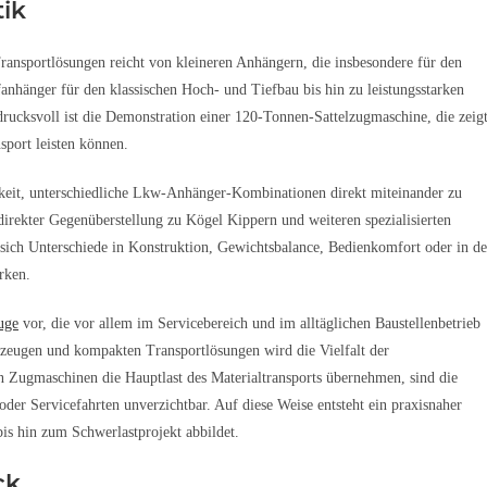
tik
ransportlösungen reicht von kleineren Anhängern, die insbesondere für den
anhänger für den klassischen Hoch- und Tiefbau bis hin zu leistungsstarken
cksvoll ist die Demonstration einer 120-Tonnen-Sattelzugmaschine, die zeigt
port leisten können.
chkeit, unterschiedliche Lkw-Anhänger-Kombinationen direkt miteinander zu
rekter Gegenüberstellung zu Kögel Kippern und weiteren spezialisierten
 sich Unterschiede in Konstruktion, Gewichtsbalance, Bedienkomfort oder in d
rken.
uge
vor, die vor allem im Servicebereich und im alltäglichen Baustellenbetrieb
zeugen und kompakten Transportlösungen wird die Vielfalt der
 Zugmaschinen die Hauptlast des Materialtransports übernehmen, sind die
oder Servicefahrten unverzichtbar. Auf diese Weise entsteht ein praxisnaher
bis hin zum Schwerlastprojekt abbildet.
ck