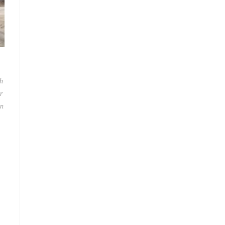
h
r
en