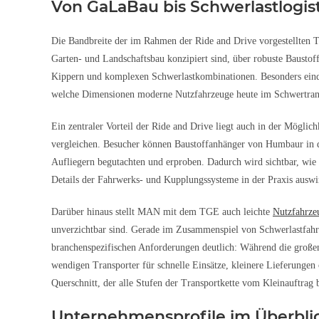
Von GaLaBau bis Schwerlastlogis
Die Bandbreite der im Rahmen der Ride and Drive vorgestellten T
Garten- und Landschaftsbau konzipiert sind, über robuste Baustoff
Kippern und komplexen Schwerlastkombinationen. Besonders eindru
welche Dimensionen moderne Nutzfahrzeuge heute im Schwertrans
Ein zentraler Vorteil der Ride and Drive liegt auch in der Mögli
vergleichen. Besucher können Baustoffanhänger von Humbaur in di
Aufliegern begutachten und erproben. Dadurch wird sichtbar, wie
Details der Fahrwerks- und Kupplungssysteme in der Praxis auswi
Darüber hinaus stellt MAN mit dem TGE auch leichte
Nutzfahrze
unverzichtbar sind. Gerade im Zusammenspiel von Schwerlastfahr
branchenspezifischen Anforderungen deutlich: Während die großen
wendigen Transporter für schnelle Einsätze, kleinere Lieferungen 
Querschnitt, der alle Stufen der Transportkette vom Kleinauftrag 
Unternehmensprofile im Überbli