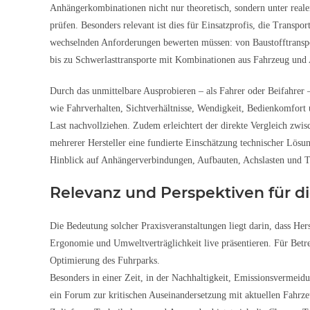
Anhängerkombinationen nicht nur theoretisch, sondern unter real
prüfen. Besonders relevant ist dies für Einsatzprofis, die Transpor
wechselnden Anforderungen bewerten müssen: von Baustofftrans
bis zu Schwerlasttransporte mit Kombinationen aus Fahrzeug und
Durch das unmittelbare Ausprobieren – als Fahrer oder Beifahrer –
wie Fahrverhalten, Sichtverhältnisse, Wendigkeit, Bedienkomfort 
Last nachvollziehen. Zudem erleichtert der direkte Vergleich zwi
mehrerer Hersteller eine fundierte Einschätzung technischer Lösu
Hinblick auf Anhängerverbindungen, Aufbauten, Achslasten und T
Relevanz und Perspektiven für d
Die Bedeutung solcher Praxisveranstaltungen liegt darin, dass Her
Ergonomie und Umweltverträglichkeit live präsentieren. Für Betre
Optimierung des Fuhrparks.
Besonders in einer Zeit, in der Nachhaltigkeit, Emissionsvermeid
ein Forum zur kritischen Auseinandersetzung mit aktuellen Fahrz