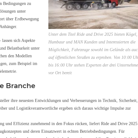
en Bedingungen zu
tlösungen unter
port über Erdbewegung
 Anhänger.
Unter dem Titel Ride and Drive 2025 bieten Kögel,
 lassen sich Aspekte
Humbaur und MAN Kunden und Interessierten die
und Belastbarkeit unter
Möglichkeit, Fahrzeuge sowohl im Gelände als auc
schen den Modellen
auf öffentlichen Straßen zu erproben. Von 10:00 Uh
ngen, zum Beispiel im
bis 16:00 Uhr stehen Experten der drei Unternehm
elemetrie.
vor Ort bereit
ie Branche
steller ihre neuesten Entwicklungen und Verbesserungen in Technik, Sicherheit,
iber und Logistikverantwortliche ergeben sich daraus wichtige Impulse zur
ung und Effizienz zunehmend in den Fokus rücken, liefert Ride and Drive 2025
eugkonzepten und deren Einsatzwert in echten Betriebsbedingungen. Für