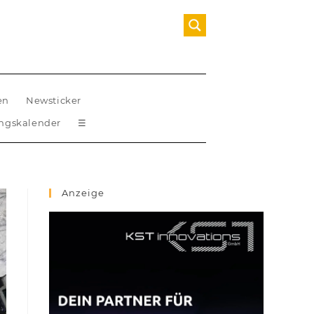
en
Newsticker
ungskalender
☰
Anzeige