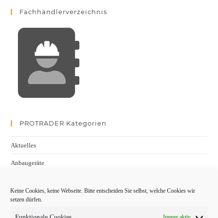
Fachhändlerverzeichnis
PROTRADER Kategorien
Aktuelles
Anbaugeräte
bauma
Keine Cookies, keine Webseite. Bitte entscheiden Sie selbst, welche Cookies wir
Baumaschinen
setzen dürfen.
Fachmessen
Funktionale Cookies
Immer aktiv