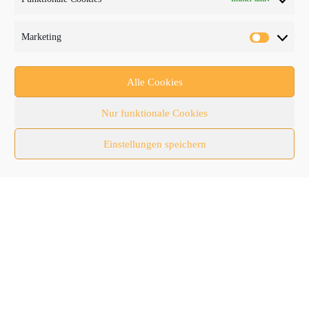
Fachthemen
Marketing
Forschung/Entwicklung
Newsletter
Alle Cookies
Newsticker
Nur funktionale Cookies
Nutzfahrzeuge
Einstellungen speichern
RATL 2025 | RecyclingAKTIV & TiefbauLIVE
Themen-Spezial
Zubehör