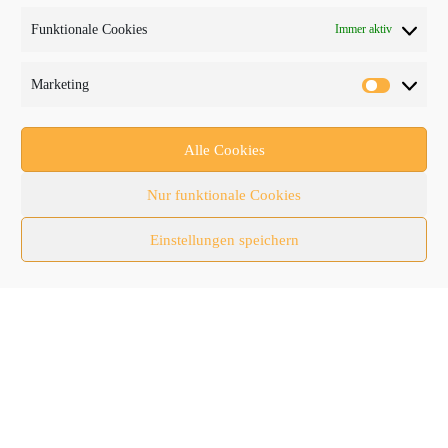
Baumaschinen
Funktionale Cookies
Immer aktiv
Fachmessen
Fachthemen
Marketing
Forschung/Entwicklung
Newsletter
Alle Cookies
Newsticker
Nur funktionale Cookies
Nutzfahrzeuge
Einstellungen speichern
RATL 2025 | RecyclingAKTIV & TiefbauLIVE
Themen-Spezial
Zubehör