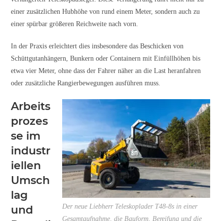
einer zusätzlichen Hubhöhe von rund einem Meter, sondern auch zu
einer spürbar größeren Reichweite nach vorn.
In der Praxis erleichtert dies insbesondere das Beschicken von
Schüttgutanhängern, Bunkern oder Containern mit Einfüllhöhen bis
etwa vier Meter, ohne dass der Fahrer näher an die Last heranfahren
oder zusätzliche Rangierbewegungen ausführen muss.
Arbeits
prozes
se im
industr
iellen
Umsch
lag
Der neue Liebherr Teleskoplader T48-8s in einer
und
Gesamtaufnahme, die Bauform, Bereifung und die