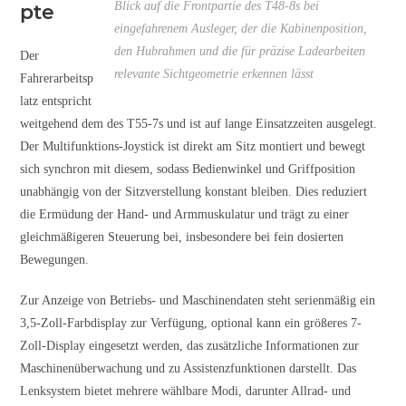
Blick auf die Frontpartie des T48-8s bei
pte
eingefahrenem Ausleger, der die Kabinenposition,
den Hubrahmen und die für präzise Ladearbeiten
Der
relevante Sichtgeometrie erkennen lässt
Fahrerarbeitsp
latz entspricht
weitgehend dem des T55-7s und ist auf lange Einsatzzeiten ausgelegt.
Der Multifunktions-Joystick ist direkt am Sitz montiert und bewegt
sich synchron mit diesem, sodass Bedienwinkel und Griffposition
unabhängig von der Sitzverstellung konstant bleiben. Dies reduziert
die Ermüdung der Hand- und Armmuskulatur und trägt zu einer
gleichmäßigeren Steuerung bei, insbesondere bei fein dosierten
Bewegungen.
Zur Anzeige von Betriebs- und Maschinendaten steht serienmäßig ein
3,5-Zoll-Farbdisplay zur Verfügung, optional kann ein größeres 7-
Zoll-Display eingesetzt werden, das zusätzliche Informationen zur
Maschinenüberwachung und zu Assistenzfunktionen darstellt. Das
Lenksystem bietet mehrere wählbare Modi, darunter Allrad- und