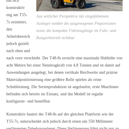
das sich
konstruktiv
eng am T55-
Aus seitlicher Perspektive mit eingefahrenem
7s orientiert,
Ausleger werden die ausgewogenen Proportionen
den
sowie die kompakte Fahrzeuglänge im Fahr- und
Arbeitsbereich
Rangierbetrieb sichtbar
jedoch gezielt
nach oben und
nach vorn verschiebt. Der T48-8s erreicht eine maximale Hubhöhe von
acht Metern bei einer Nenntragkraft von 4,8 Tonnen und ist damit auf
Anwendungen ausgelegt, bei denen vertikale Reichweite und präzise
Materialpositionierung eine größere Rolle spielen als reine
Schubleistung. Die Serienproduktion ist angelaufen, erste Maschinen
befinden sich bereits im Einsatz, und das Modell ist regulär
konfigurier- und bestellbar.
Konstruktiv basiert der T48-8s auf der gleichen Plattform wie der
T55-7s, unterscheidet sich jedoch durch einen um 550 Millimeter
verlängerten Teleskopausleger. Diese Verlängerung führt nicht nur zu