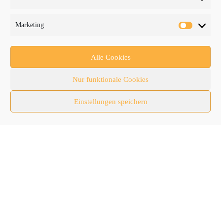
Fachmessen
Fachthemen
Marketing
Forschung/Entwicklung
Newsletter
Alle Cookies
Newsticker
Nur funktionale Cookies
Nutzfahrzeuge
Einstellungen speichern
RATL 2025 | RecyclingAKTIV & TiefbauLIVE
Themen-Spezial
Zubehör