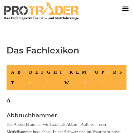
Das Fachlexikon
A
B
D
E
F
G
H
I
K
L
M
O
P
R
S
C
J
N
Q
T
W
U
V
X
Y
Z
A
Abbruchhammer
Der Abbruchhammer wird auch als Abbau-, Aufbrech- oder
Meißelhammer bezeichnet. In der Schweiz und im Vorarlberg nennt