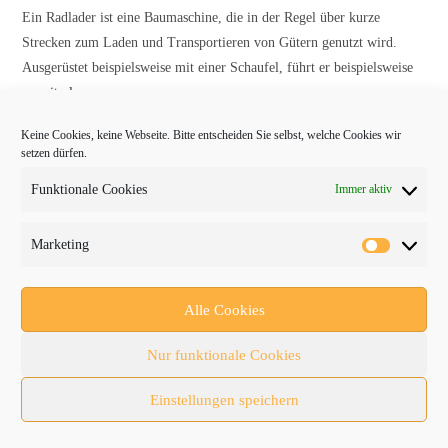
Ein Radlader ist eine Baumaschine, die in der Regel über kurze
Strecken zum Laden und Transportieren von Gütern genutzt wird.
Ausgerüstet beispielsweise mit einer Schaufel, führt er beispielsweise
...weiterlesen →
Keine Cookies, keine Webseite. Bitte entscheiden Sie selbst, welche Cookies wir
setzen dürfen.
Funktionale Cookies
Immer aktiv
Marketing
Rost
Alle Cookies
Rost ist eine Korrosion durch eine Oxidation: Tritt Eisen mit
Nur funktionale Cookies
Sauerstoff in Gegenwart von Wasser in Verbindung entsteht Rost.
Dieser ist porös und schützt nicht, wie etwa die Oxidschicht anderer
Einstellungen speichern
...weiterlesen →